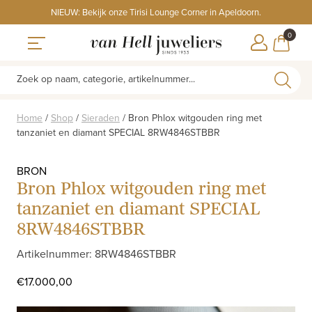
Skip
NIEUW: Bekijk onze Tirisi Lounge Corner in Apeldoorn.
to
ITEMS
0
content
WINKE
Toggle navigation
Zoek op naam, categorie, artikelnummer...
Home
/
Shop
/
Sieraden
/
Bron Phlox witgouden ring met
tanzaniet en diamant SPECIAL 8RW4846STBBR
BRON
Bron Phlox witgouden ring met
tanzaniet en diamant SPECIAL
8RW4846STBBR
Artikelnummer: 8RW4846STBBR
€
17.000,00