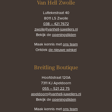
Van Hell Zwolle
Luttekestraat 40
8011 LS Zwolle
038 – 421 7672
zwolle@vanhell-juweliers.nl
Bekijk de
openingstijden
Maak kennis met
ons team
Ontdek
de nieuwe winkel
Breitling Boutique
Hoofdstraat 120A
7311 KJ Apeldoorn
055 – 521 22 75
apeldoorn@vanhell-juweliers.nl
Bekijk de
openingstijden
Maak kennis met
ons team