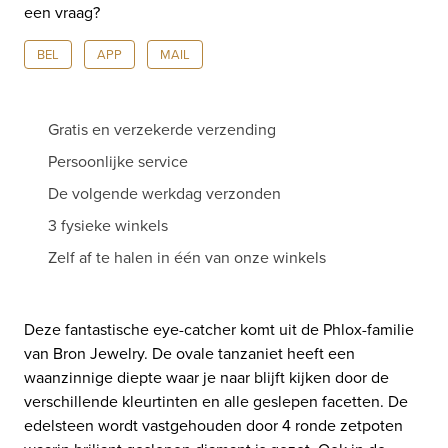
een vraag?
diamant
SPECIAL
BEL
APP
MAIL
8RW4846STBBR
aantal
Gratis en verzekerde verzending
Persoonlijke service
De volgende werkdag verzonden
3 fysieke winkels
Zelf af te halen in één van onze winkels
Deze fantastische eye-catcher komt uit de Phlox-familie
van Bron Jewelry. De ovale tanzaniet heeft een
waanzinnige diepte waar je naar blijft kijken door de
verschillende kleurtinten en alle geslepen facetten. De
edelsteen wordt vastgehouden door 4 ronde zetpoten