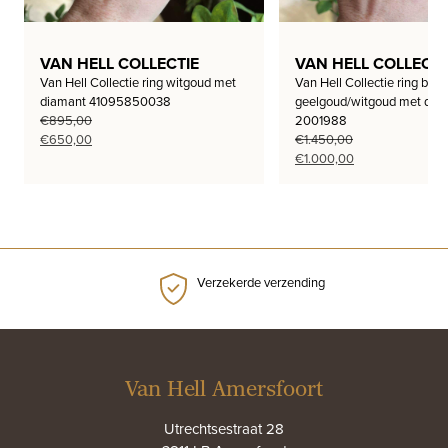
VAN HELL COLLECTIE
VAN HELL COLLECTI
Van Hell Collectie ring witgoud met
Van Hell Collectie ring bi-co
diamant 41095850038
geelgoud/witgoud met dia
€
895,00
2001988
Oorspronkelijke
Huidige
€
650,00
€
1.450,00
prijs
prijs
Oorspronkelijke
Huidige
€
1.000,00
was:
is:
prijs
prijs
€895,00.
€650,00.
was:
is:
€1.450,00.
€1.000,00.
Verzekerde verzending
Van Hell Amersfoort
Utrechtsestraat 28