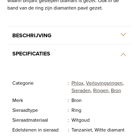
waarin briljant geslepen diamant is gezet. Ook in de
band van de ring zijn diamanten pavé gezet.
BESCHRIJVING
SPECIFICATIES
Categorie
:
Phlox
,
Verlovingsringen
,
Sieraden
,
Ringen
,
Bron
Merk
:
Bron
Sieraadtype
:
Ring
Sieraadmateriaal
:
Witgoud
Edelstenen in sieraad
:
Tanzaniet, Witte diamant