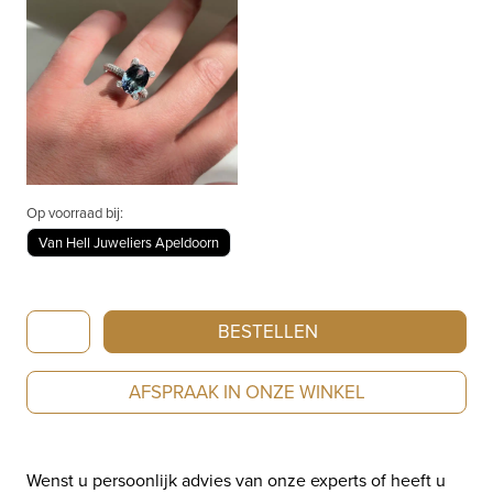
Op voorraad bij:
Van Hell Juweliers Apeldoorn
Bron
BESTELLEN
Phlox
witgouden
AFSPRAAK IN ONZE WINKEL
ring
met
tanzaniet
Wenst u persoonlijk advies van onze experts of heeft u
en