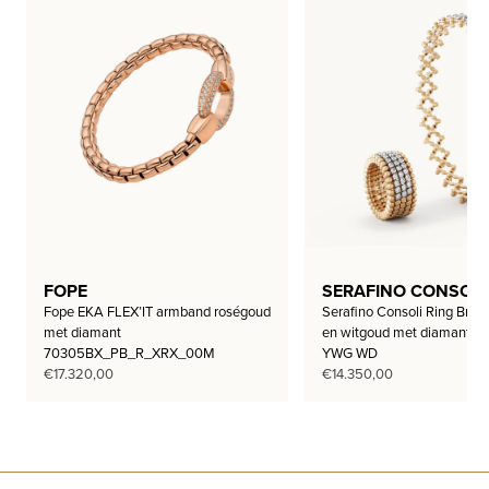
FOPE
SERAFINO CONSOLI
Fope EKA FLEX’IT armband roségoud
Serafino Consoli Ring Brace
met diamant
en witgoud met diamant 
70305BX_PB_R_XRX_00M
YWG WD
€
17.320,00
€
14.350,00