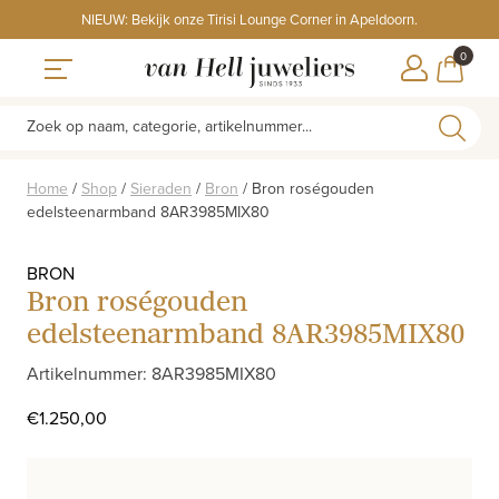
Skip
NIEUW: Bekijk onze Tirisi Lounge Corner in Apeldoorn.
to
ITEMS
0
content
WINKE
Toggle navigation
Zoek op naam, categorie, artikelnummer...
Home
/
Shop
/
Sieraden
/
Bron
/
Bron roségouden
edelsteenarmband 8AR3985MIX80
BRON
Bron roségouden
edelsteenarmband 8AR3985MIX80
Artikelnummer: 8AR3985MIX80
€
1.250,00