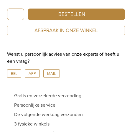
Bron
BESTELLEN
roségouden
edelsteenarmband
AFSPRAAK IN ONZE WINKEL
8AR3985MIX80
aantal
Wenst u persoonlijk advies van onze experts of heeft u
een vraag?
BEL
APP
MAIL
Gratis en verzekerde verzending
Persoonlijke service
De volgende werkdag verzonden
3 fysieke winkels