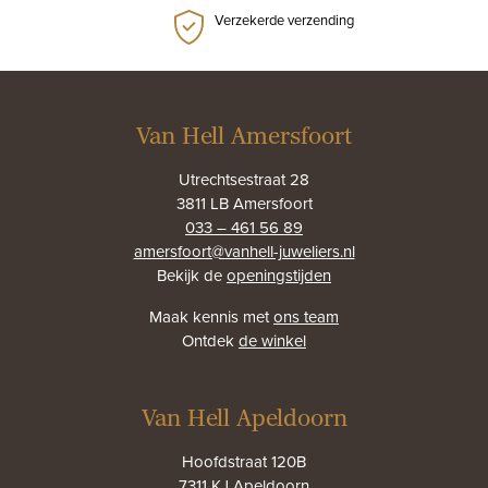
Verzekerde verzending
Van Hell Amersfoort
Utrechtsestraat 28
3811 LB Amersfoort
033 – 461 56 89
amersfoort@vanhell-juweliers.nl
Bekijk de
openingstijden
Maak kennis met
ons team
Ontdek
de winkel
Van Hell Apeldoorn
Hoofdstraat 120B
7311 KJ Apeldoorn