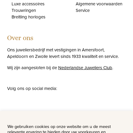
Luxe accessoires
Algemene voorwaarden
Trouwringen
Service
Breitling horloges
Over ons
Ons juweliersbedrijf met vestigingen in Amersfoort,
Apeldoorn en Zwolle levert sinds 1933 kwaliteit en service.
Wij zijn aangesloten bij de
Nederlandse Juweliers Club
.
Volg ons op social media:
facebook
instagram
pinterest
youtube
Nieuws
Vacatures
We gebruiken cookies op onze website om u de meest
relevante ervaring te bieden door uw voorkeuren en