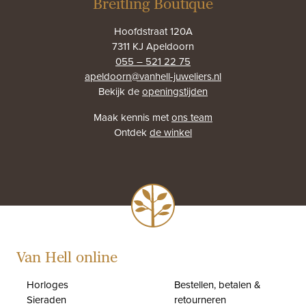
Breitling Boutique
Hoofdstraat 120A
7311 KJ Apeldoorn
055 – 521 22 75
apeldoorn@vanhell-juweliers.nl
Bekijk de
openingstijden
Maak kennis met
ons team
Ontdek
de winkel
Van Hell online
Horloges
Bestellen, betalen &
Sieraden
retourneren