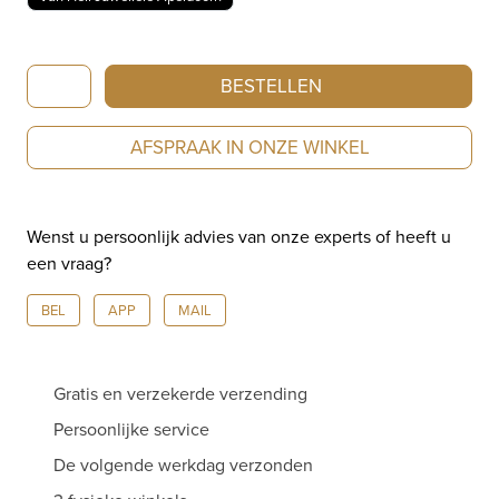
Bron
BESTELLEN
Stardust
Roségouden
AFSPRAAK IN ONZE WINKEL
Armband
met
diamant
Wenst u persoonlijk advies van onze experts of heeft u
en
een vraag?
een
zuidzee
BEL
APP
MAIL
parel
8AR4032BRZZB11
aantal
Gratis en verzekerde verzending
Persoonlijke service
De volgende werkdag verzonden