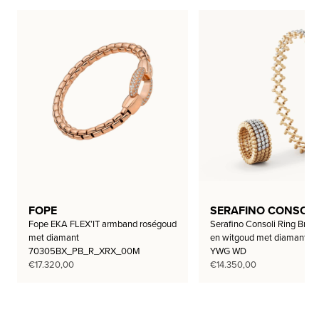
FOPE
SERAFINO CONSOLI
Fope EKA FLEX’IT armband roségoud
Serafino Consoli Ring Brace
met diamant
en witgoud met diamant 
70305BX_PB_R_XRX_00M
YWG WD
€
17.320,00
€
14.350,00