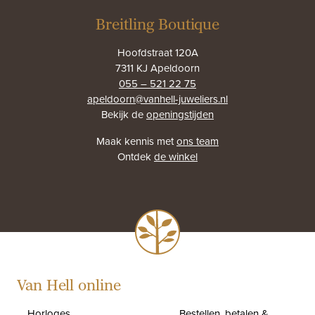
Breitling Boutique
Hoofdstraat 120A
7311 KJ Apeldoorn
055 – 521 22 75
apeldoorn@vanhell-juweliers.nl
Bekijk de
openingstijden
Maak kennis met
ons team
Ontdek
de winkel
Van Hell online
Horloges
Bestellen, betalen &