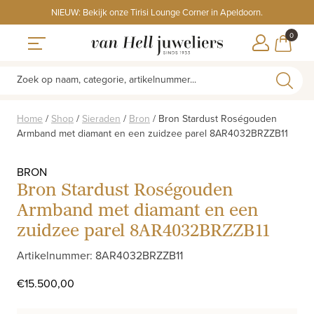
Skip
NIEUW: Bekijk onze Tirisi Lounge Corner in Apeldoorn.
to
ITEMS
0
content
WINKE
Toggle navigation
Zoek op naam, categorie, artikelnummer...
Home
/
Shop
/
Sieraden
/
Bron
/
Bron Stardust Roségouden
Armband met diamant en een zuidzee parel 8AR4032BRZZB11
BRON
Bron Stardust Roségouden
Armband met diamant en een
zuidzee parel 8AR4032BRZZB11
Artikelnummer: 8AR4032BRZZB11
€
15.500,00