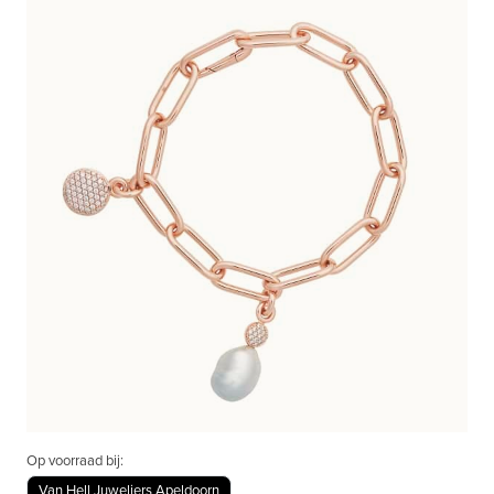
Op voorraad bij:
Van Hell Juweliers Apeldoorn