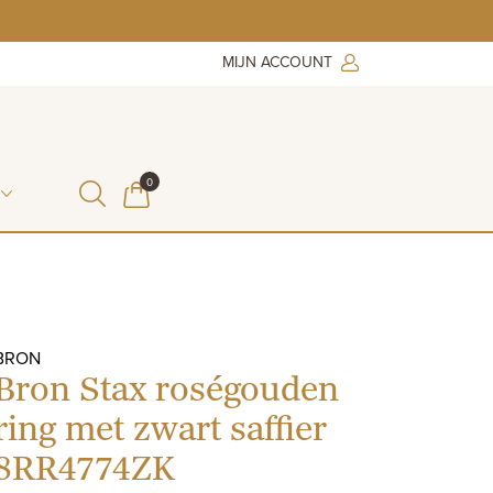
MIJN ACCOUNT
ITEMS IN WINKELMAND
0
WINKELMAND
BRON
Bron Stax roségouden
ring met zwart saffier
8RR4774ZK