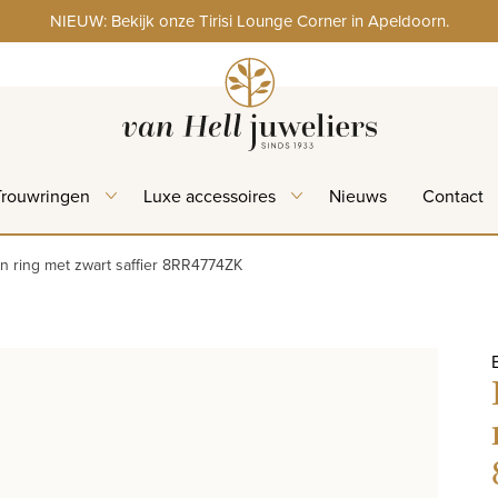
NIEUW: Bekijk onze Tirisi Lounge Corner in Apeldoorn.
Trouwringen
Luxe accessoires
Nieuws
Contact
n ring met zwart saffier 8RR4774ZK