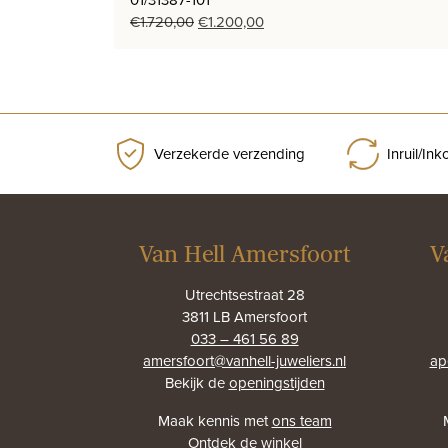
Oorspronkelijke
Huidige
€
1.720,00
€
1.200,00
prijs
prijs
was:
is:
€1.720,00.
€1.200,00.
Verzekerde verzending
Inruil/In
Van Hell Amersfoort
V
Utrechtsestraat 28
3811 LB Amersfoort
033 – 461 56 89
amersfoort@vanhell-juweliers.nl
ap
Bekijk de
openingstijden
Maak kennis met
ons team
Ontdek
de winkel