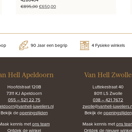
Oorspronkelijke
Huidige
€
895,00
€
650,00
prijs
prijs
was:
is:
€895,00.
€650,00.
koop
90 Jaar een begrip
4 Fysieke winkels
an Hell Apeldoorn
Van Hell Zwolle
Hoofdstraat 120B
Luttekestraat 40
7311 KJ Apeldoorn
8011 LS Zwolle
055 – 521 22 75
038 – 421 7672
eldoorn@vanhell-juweliers.nl
zwolle@vanhell-juweliers.n
Bekijk de
openingstijden
Bekijk de
openingstijden
Maak kennis met
ons team
Maak kennis met
ons tea
Ontdek
de winkel
Ontdek
de nieuwe winke