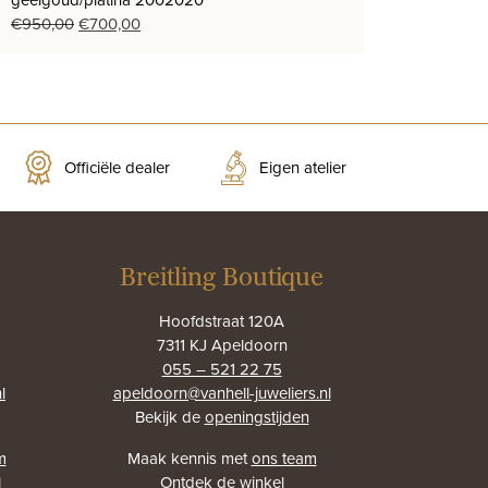
Oorspronkelijke
Huidige
€
950,00
€
700,00
prijs
prijs
was:
is:
€950,00.
€700,00.
Officiële dealer
Eigen atelier
Breitling Boutique
Hoofdstraat 120A
7311 KJ Apeldoorn
055 – 521 22 75
l
apeldoorn@vanhell-juweliers.nl
Bekijk de
openingstijden
m
Maak kennis met
ons team
l
Ontdek
de winkel