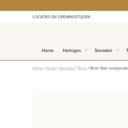
Skip
to
content
LOCATIES EN OPENINGSTIJDEN
Home
Horloges
Sieraden
Home
/
Shop
/
Sieraden
/
Bron
/
Bron Stax roségoude