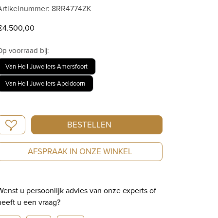
Artikelnummer: 8RR4774ZK
€
4.500,00
Op voorraad bij:
Van Hell Juweliers Amersfoort
Van Hell Juweliers Apeldoorn
Bron
BESTELLEN
Stax
roségouden
AFSPRAAK IN ONZE WINKEL
ring
met
zwart
Wenst u persoonlijk advies van onze experts of
saffier
heeft u een vraag?
8RR4774ZK
aantal