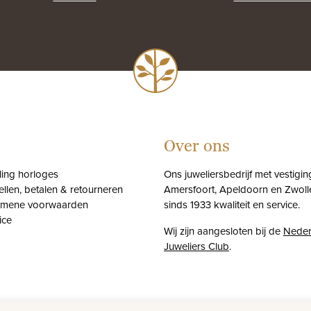
Over ons
tling horloges
Ons juweliersbedrijf met vestigin
ellen, betalen & retourneren
Amersfoort, Apeldoorn en Zwolle
emene voorwaarden
sinds 1933 kwaliteit en service.
ice
Wij zijn aangesloten bij de
Neder
Juweliers Club
.