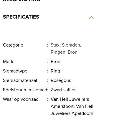
SPECIFICATIES
Categorie
:
Stax
,
Sieraden
,
Ringen
,
Bron
Merk
:
Bron
Sieraadtype
:
Ring
Sieraadmateriaal
:
Roségoud
Edelstenen in sieraad
:
Zwart saffier
Waar op voorraad
:
Van Hell Juweliers
Amersfoort, Van Hell
Juweliers Apeldoorn