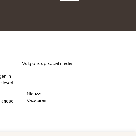
Volg ons op social media:
facebook
instagram
pinterest
youtube
gen in
 levert
Nieuws
Vacatures
landse