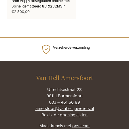
Bron Poppy Roségouden broche met
Spinel gematteerd 8BR1282MSP
€
2.800,00
Verzekerde verzending
Van Hell Amersfoort
Utrechtsestraat 28
3811 LB Amersfoort
033 – 461 56 89
amersfoort@vanhell-juweliers.nl
Bekijk de
openingstijden
Maak kennis met
ons team