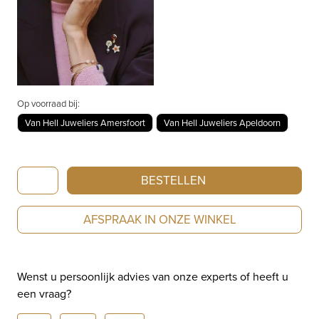
Op voorraad bij:
Van Hell Juweliers Amersfoort
Van Hell Juweliers Apeldoorn
Bron
BESTELLEN
Toujours
Ajour
AFSPRAAK IN ONZE WINKEL
Roségouden
broche
met
Wenst u persoonlijk advies van onze experts of heeft u
met
een vraag?
tahitiparel
8BR1284THB9