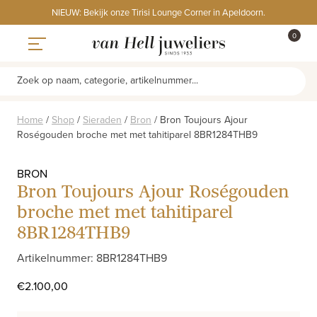
Skip
NIEUW: Bekijk onze Tirisi Lounge Corner in Apeldoorn.
to
ITEMS
0
content
WINKE
Toggle navigation
Zoek op naam, categorie, artikelnummer...
Home
/
Shop
/
Sieraden
/
Bron
/
Bron Toujours Ajour
Roségouden broche met met tahitiparel 8BR1284THB9
BRON
Bron Toujours Ajour Roségouden
broche met met tahitiparel
8BR1284THB9
Artikelnummer: 8BR1284THB9
€
2.100,00