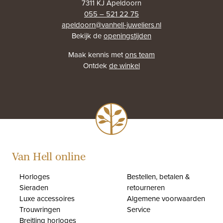
7311 KJ Apeldoorn
055 – 521 22 75
apeldoorn@vanhell-juweliers.nl
Bekijk de
openingstijden
Maak kennis met
ons team
Ontdek
de winkel
Van Hell online
Horloges
Bestellen, betalen &
Sieraden
retourneren
Luxe accessoires
Algemene voorwaarden
Trouwringen
Service
Breitling horloges