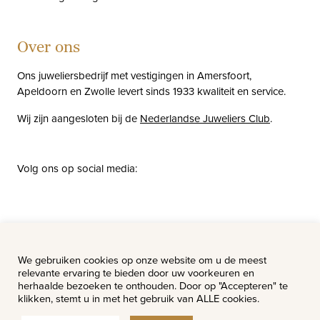
Over ons
Ons juweliersbedrijf met vestigingen in Amersfoort,
Apeldoorn en Zwolle levert sinds 1933 kwaliteit en service.
Wij zijn aangesloten bij de
Nederlandse Juweliers Club
.
Volg ons op social media:
facebook
instagram
pinterest
youtube
Nieuws
Vacatures
We gebruiken cookies op onze website om u de meest
relevante ervaring te bieden door uw voorkeuren en
herhaalde bezoeken te onthouden. Door op "Accepteren" te
klikken, stemt u in met het gebruik van ALLE cookies.