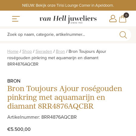
Skip
NIEUW: Bekijk onze Tirisi Lounge Corner in Apeldoorn.
to
ITEMS
0
content
WINKE
Toggle navigation
Zoek op naam, categorie, artikelnummer...
Home
/
Shop
/
Sieraden
/
Bron
/
Bron Toujours Ajour
roségouden pinkring met aquamarijn en diamant
8RR4876AQCBR
BRON
Bron Toujours Ajour roségouden
pinkring met aquamarijn en
diamant 8RR4876AQCBR
Artikelnummer: 8RR4876AQCBR
€
5.500,00