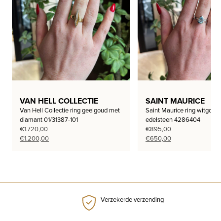
VAN HELL COLLECTIE
SAINT MAURICE
Van Hell Collectie ring geelgoud met
Saint Maurice ring witgoud
diamant 01/31387-101
edelsteen 4286404
€
1.720,00
€
895,00
Oorspronkelijke
Huidige
Oorspronkelijke
Huidige
€
1.200,00
€
650,00
prijs
prijs
prijs
prijs
was:
is:
was:
is:
€1.720,00.
€1.200,00.
€895,00.
€650,00.
Verzekerde verzending