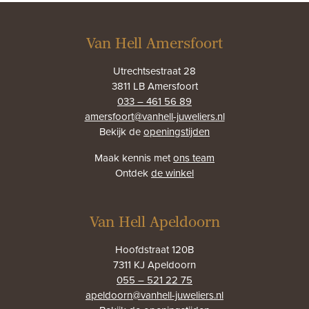
Van Hell Amersfoort
Utrechtsestraat 28
3811 LB Amersfoort
033 – 461 56 89
amersfoort@vanhell-juweliers.nl
Bekijk de
openingstijden
Maak kennis met
ons team
Ontdek
de winkel
Van Hell Apeldoorn
Hoofdstraat 120B
7311 KJ Apeldoorn
055 – 521 22 75
apeldoorn@vanhell-juweliers.nl