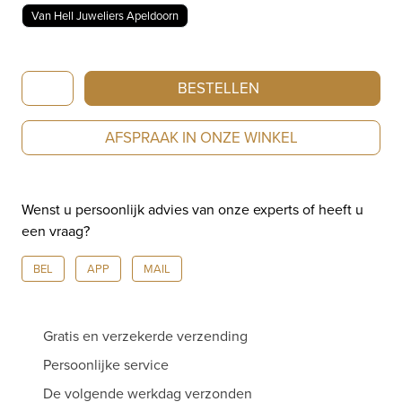
Van Hell Juweliers Apeldoorn
Bron
BESTELLEN
Toujours
Ajour
AFSPRAAK IN ONZE WINKEL
roségouden
pinkring
met
Wenst u persoonlijk advies van onze experts of heeft u
aquamarijn
een vraag?
en
diamant
BEL
APP
MAIL
8RR4876AQCBR
aantal
Gratis en verzekerde verzending
Persoonlijke service
De volgende werkdag verzonden