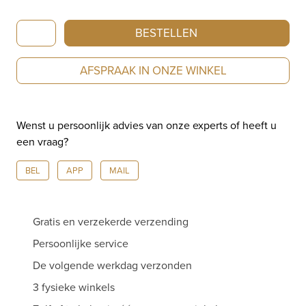
Cammilli
BESTELLEN
Divina
Pink
AFSPRAAK IN ONZE WINKEL
Champagne
Gold
armband
Wenst u persoonlijk advies van onze experts of heeft u
DBR0104D30P
een vraag?
aantal
BEL
APP
MAIL
Gratis en verzekerde verzending
Persoonlijke service
De volgende werkdag verzonden
3 fysieke winkels