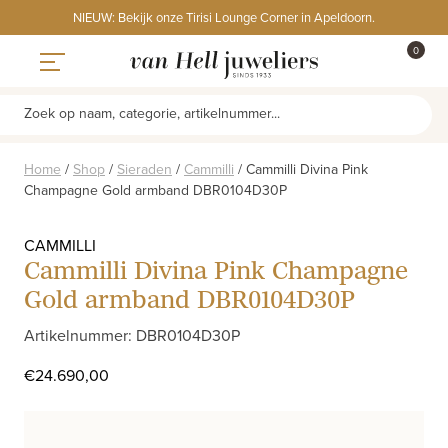
Skip
NIEUW: Bekijk onze Tirisi Lounge Corner in Apeldoorn.
to
ITEMS
0
content
WINKE
Toggle navigation
Zoek op naam, categorie, artikelnummer...
Home
/
Shop
/
Sieraden
/
Cammilli
/
Cammilli Divina Pink
Champagne Gold armband DBR0104D30P
CAMMILLI
Cammilli Divina Pink Champagne
Gold armband DBR0104D30P
Artikelnummer: DBR0104D30P
€
24.690,00