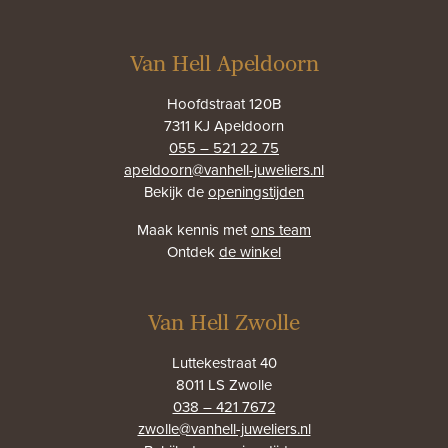
Van Hell Apeldoorn
Hoofdstraat 120B
7311 KJ Apeldoorn
055 – 521 22 75
apeldoorn@vanhell-juweliers.nl
Bekijk de
openingstijden
Maak kennis met
ons team
Ontdek
de winkel
Van Hell Zwolle
Luttekestraat 40
8011 LS Zwolle
038 – 421 7672
zwolle@vanhell-juweliers.nl