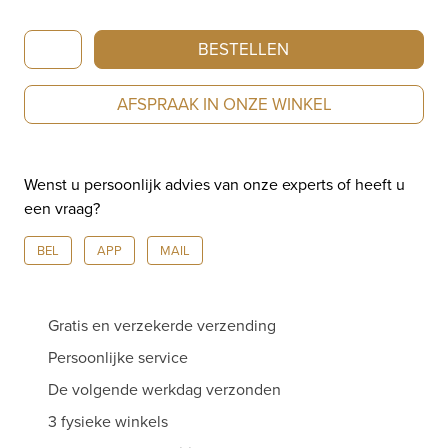
Chopard
BESTELLEN
Happy
Diamonds
AFSPRAAK IN ONZE WINKEL
collier
met
hanger
Wenst u persoonlijk advies van onze experts of heeft u
witgoud
een vraag?
79/3051
aantal
BEL
APP
MAIL
Gratis en verzekerde verzending
Persoonlijke service
De volgende werkdag verzonden
3 fysieke winkels