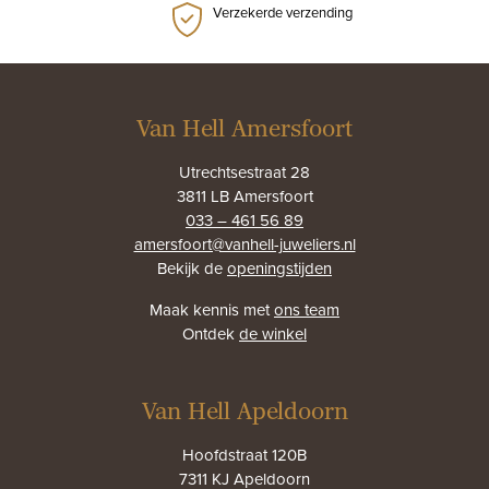
Verzekerde verzending
Van Hell Amersfoort
Utrechtsestraat 28
3811 LB Amersfoort
033 – 461 56 89
amersfoort@vanhell-juweliers.nl
Bekijk de
openingstijden
Maak kennis met
ons team
Ontdek
de winkel
Van Hell Apeldoorn
Hoofdstraat 120B
7311 KJ Apeldoorn