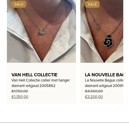
SALE
SALE
VAN HELL COLLECTIE
LA NOUVELLE BAGU
Van Hell Collectie collier met hanger
La Nouvelle Bague collier 
diamant witgoud 2005862
diamant witgoud 2009132
€
1.750,00
€
4.560,00
Oorspronkelijke
Huidige
Oorspronkelijke
Huidige
€
1.350,00
€
3.200,00
prijs
prijs
prijs
prijs
was:
is:
was:
is:
€1.750,00.
€1.350,00.
€4.560,00.
€3.200,00.