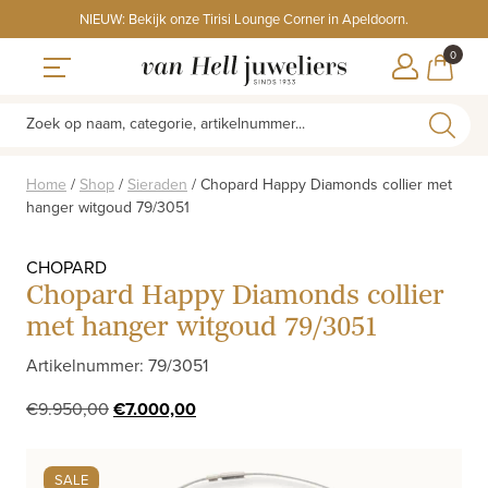
Skip
NIEUW: Bekijk onze Tirisi Lounge Corner in Apeldoorn.
to
ITEMS
0
content
WINKE
Toggle navigation
Zoek op naam, categorie, artikelnummer...
Home
/
Shop
/
Sieraden
/
Chopard Happy Diamonds collier met
hanger witgoud 79/3051
CHOPARD
Chopard Happy Diamonds collier
met hanger witgoud 79/3051
Artikelnummer: 79/3051
Oorspronkelijke
Huidige
€
9.950,00
€
7.000,00
prijs
prijs
was:
is:
SALE
€9.950,00.
€7.000,00.