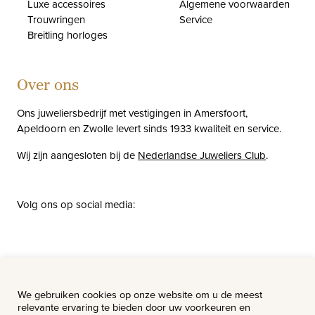
Luxe accessoires
Algemene voorwaarden
Trouwringen
Service
Breitling horloges
Over ons
Ons juweliersbedrijf met vestigingen in Amersfoort,
Apeldoorn en Zwolle levert sinds 1933 kwaliteit en service.
Wij zijn aangesloten bij de
Nederlandse Juweliers Club
.
Volg ons op social media:
facebook
instagram
pinterest
youtube
Nieuws
Vacatures
We gebruiken cookies op onze website om u de meest
relevante ervaring te bieden door uw voorkeuren en