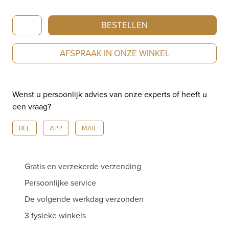
Chopard
BESTELLEN
Les
Chaînes
AFSPRAAK IN ONZE WINKEL
collier
geelgoud
812683-
Wenst u persoonlijk advies van onze experts of heeft u
0001
een vraag?
aantal
BEL
APP
MAIL
Gratis en verzekerde verzending
Persoonlijke service
De volgende werkdag verzonden
3 fysieke winkels