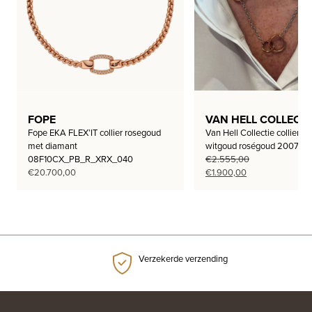
FOPE
VAN HELL COLLECTI
Fope EKA FLEX’IT collier rosegoud
Van Hell Collectie collier bi
met diamant
witgoud roségoud 200735
08F10CX_PB_R_XRX_040
€
2.555,00
Oorspronkelijke
Huidige
€
20.700,00
€
1.900,00
prijs
prijs
was:
is:
€2.555,00.
€1.900,00.
Verzekerde verzending