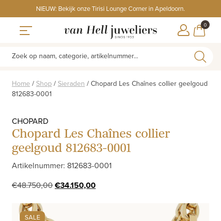
Skip
NIEUW: Bekijk onze Tirisi Lounge Corner in Apeldoorn.
to
ITEMS
0
content
WINKE
Toggle navigation
Zoek op naam, categorie, artikelnummer...
Home
/
Shop
/
Sieraden
/
Chopard Les Chaînes collier geelgoud
812683-0001
CHOPARD
Chopard Les Chaînes collier
geelgoud 812683-0001
Artikelnummer: 812683-0001
Oorspronkelijke
Huidige
€
48.750,00
€
34.150,00
prijs
prijs
was:
is:
SALE
€48.750,00.
€34.150,00.