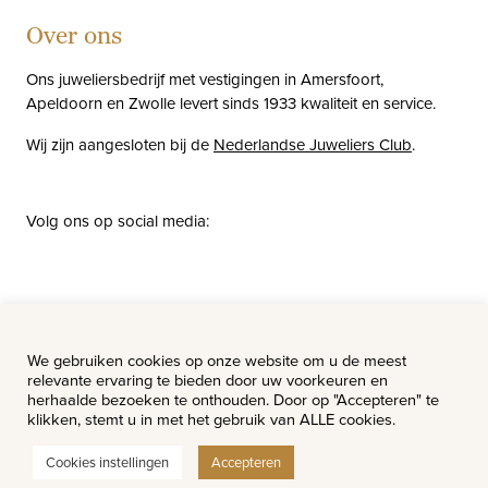
Over ons
Ons juweliersbedrijf met vestigingen in Amersfoort,
Apeldoorn en Zwolle levert sinds 1933 kwaliteit en service.
Wij zijn aangesloten bij de
Nederlandse Juweliers Club
.
Volg ons op social media:
facebook
instagram
pinterest
youtube
Nieuws
Vacatures
We gebruiken cookies op onze website om u de meest
relevante ervaring te bieden door uw voorkeuren en
herhaalde bezoeken te onthouden. Door op "Accepteren" te
klikken, stemt u in met het gebruik van ALLE cookies.
Cookies instellingen
Accepteren
© Van Hell Juweliers - Alle rechten voorbehouden.
Website ontwerp & realisatie:
Watch this Agency BV Almere