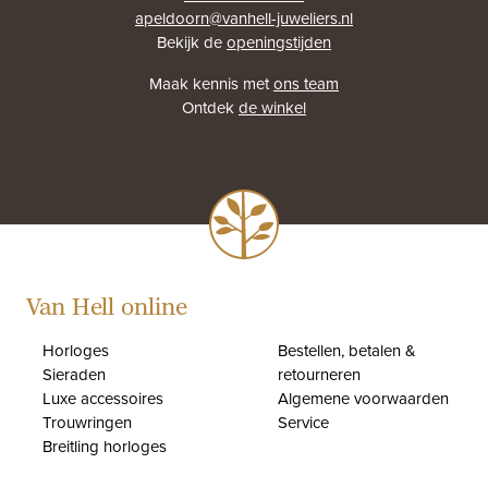
apeldoorn@vanhell-juweliers.nl
Bekijk de
openingstijden
Maak kennis met
ons team
Ontdek
de winkel
Van Hell online
Horloges
Bestellen, betalen &
Sieraden
retourneren
Luxe accessoires
Algemene voorwaarden
Trouwringen
Service
Breitling horloges