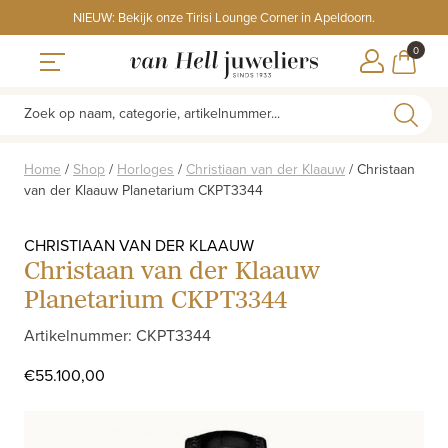
Skip
NIEUW: Bekijk onze Tirisi Lounge Corner in Apeldoorn.
to
ITEMS
0
content
WINKE
Toggle navigation
Zoek op naam, categorie, artikelnummer...
Home
/
Shop
/
Horloges
/
Christiaan van der Klaauw
/
Christaan
van der Klaauw Planetarium CKPT3344
CHRISTIAAN VAN DER KLAAUW
Christaan van der Klaauw
Planetarium CKPT3344
Artikelnummer: CKPT3344
€
55.100,00