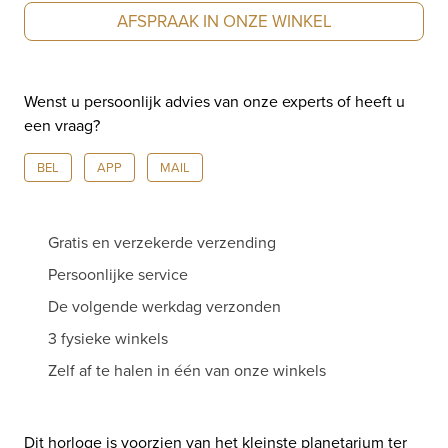
der
AFSPRAAK IN ONZE WINKEL
Klaauw
Planetarium
CKPT3344
Wenst u persoonlijk advies van onze experts of heeft u
aantal
een vraag?
BEL
APP
MAIL
Gratis en verzekerde verzending
Persoonlijke service
De volgende werkdag verzonden
3 fysieke winkels
Zelf af te halen in één van onze winkels
Dit horloge is voorzien van het kleinste planetarium ter