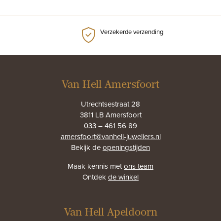
Verzekerde verzending
Van Hell Amersfoort
Utrechtsestraat 28
3811 LB Amersfoort
033 – 461 56 89
amersfoort@vanhell-juweliers.nl
Bekijk de
openingstijden
Maak kennis met
ons team
Ontdek
de winkel
Van Hell Apeldoorn