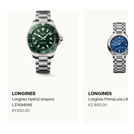
LONGINES
LONGINES
Longines HydroConquest
Longines PrimaLuna L812
L37694066
€
2.800,00
€
1.550,00