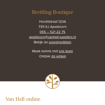
Breitling Boutique
Hoofdstraat 120A
7311 KJ Apeldoorn
055 – 521 22 75
apeldoorn@vanhell-juweliers.nl
Bekijk de
openingstijden
Maak kennis met
ons team
Ontdek
de winkel
Van Hell online