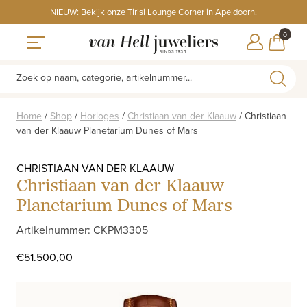
Skip
NIEUW: Bekijk onze Tirisi Lounge Corner in Apeldoorn.
to
ITEMS
0
content
WINKE
Toggle navigation
Zoek op naam, categorie, artikelnummer...
Home
/
Shop
/
Horloges
/
Christiaan van der Klaauw
/
Christiaan
van der Klaauw Planetarium Dunes of Mars
CHRISTIAAN VAN DER KLAAUW
Christiaan van der Klaauw
Planetarium Dunes of Mars
Artikelnummer: CKPM3305
€
51.500,00