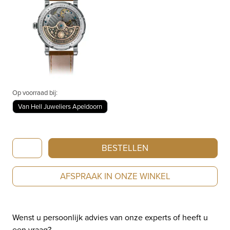
Op voorraad bij:
Van Hell Juweliers Apeldoorn
Christiaan
BESTELLEN
van
der
AFSPRAAK IN ONZE WINKEL
Klaauw
Planetarium
Dunes
Wenst u persoonlijk advies van onze experts of heeft u
of
een vraag?
Mars