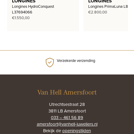
LONGINES
LONGINES
Longines HydroConquest
Longines PrimaLuna L812
L37694066
€
2.800,00
€
1.550,00
Verzekerde verzending
Van Hell Amersfoort
Utrechtsestraat 28
3811 LB Amersfoort
033 – 461 56 89
amersfoort@vanhell-juweliers.nl
Bekijk de
openingstijden