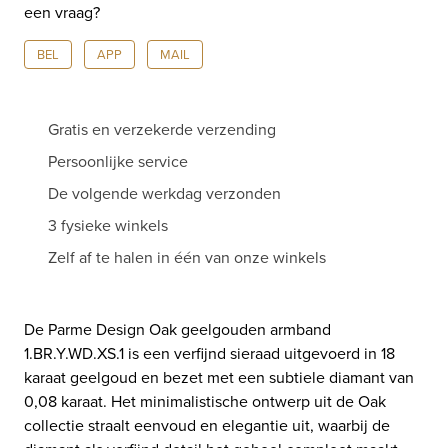
een vraag?
diamant
1.BR.Y.WD.XS.1
BEL
APP
MAIL
aantal
Gratis en verzekerde verzending
Persoonlijke service
De volgende werkdag verzonden
3 fysieke winkels
Zelf af te halen in één van onze winkels
De Parme Design Oak geelgouden armband
1.BR.Y.WD.XS.1 is een verfijnd sieraad uitgevoerd in 18
karaat geelgoud en bezet met een subtiele diamant van
0,08 karaat. Het minimalistische ontwerp uit de Oak
collectie straalt eenvoud en elegantie uit, waarbij de