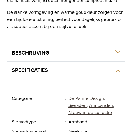
diamant als verfijnd detail het geheel compleet maakt.
De slanke vormgeving en warme goudkleur zorgen voor
een tijdloze uitstraling, perfect voor dagelijks gebruik of
als subtiel accent bij een stijlvolle look.
BESCHRIJVING
SPECIFICATIES
Categorie
:
De Parme Design
,
Sieraden
,
Armbanden
,
Nieuw in de collectie
Sieraadtype
:
Armband
Sieraadmateriaal
:
Geelgoud