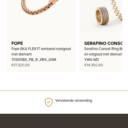
FOPE
SERAFINO CONSOLI
Fope EKA FLEX’IT armband roségoud
Serafino Consoli Ring Brace
met diamant
en witgoud met diamant 
70305BX_PB_R_XRX_00M
YWG WD
€
17.320,00
€
14.350,00
Verzekerde verzending