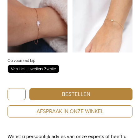
Op voorraad bij:
Van Hell Juweliers Zwolle
De
BESTELLEN
Parme
Design
AFSPRAAK IN ONZE WINKEL
Oak
geelgouden
armband
Wenst u persoonlijk advies van onze experts of heeft u
met