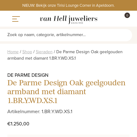
Skip
NIEUW: Bekijk onze Tirisi Lounge Corner in Apeldoorn.
to
ITEMS
0
content
WINKE
Toggle navigation
Zoek op naam, categorie, artikelnummer...
Home
/
Shop
/
Sieraden
/
De Parme Design Oak geelgouden
armband met diamant 1.BR.Y.WD.XS.1
DE PARME DESIGN
De Parme Design Oak geelgouden
armband met diamant
1.BR.Y.WD.XS.1
Artikelnummer: 1.BR.Y.WD.XS.1
€
1.250,00