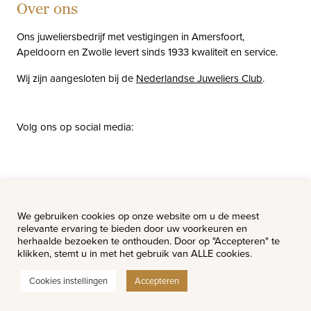
Over ons
Ons juweliersbedrijf met vestigingen in Amersfoort,
Apeldoorn en Zwolle levert sinds 1933 kwaliteit en service.
Wij zijn aangesloten bij de
Nederlandse Juweliers Club
.
Volg ons op social media:
facebook
instagram
pinterest
youtube
Nieuws
Vacatures
We gebruiken cookies op onze website om u de meest
relevante ervaring te bieden door uw voorkeuren en
herhaalde bezoeken te onthouden. Door op "Accepteren" te
klikken, stemt u in met het gebruik van ALLE cookies.
Cookies instellingen
Accepteren
© Van Hell Juweliers - Alle rechten voorbehouden.
Website ontwerp & realisatie:
Watch this Agency BV Almere