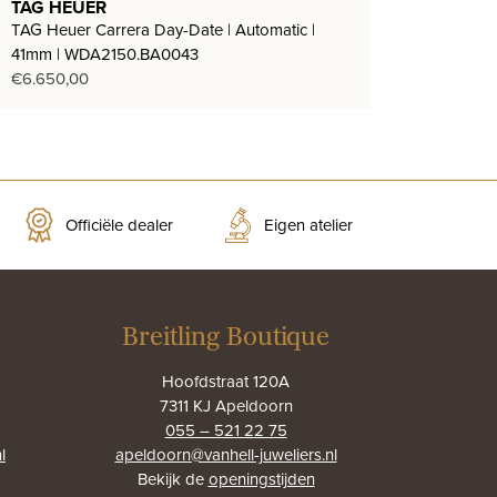
TAG HEUER
TAG Heuer Carrera Day-Date | Automatic |
41mm | WDA2150.BA0043
€
6.650,00
Officiële dealer
Eigen atelier
Breitling Boutique
Hoofdstraat 120A
7311 KJ Apeldoorn
055 – 521 22 75
l
apeldoorn@vanhell-juweliers.nl
Bekijk de
openingstijden