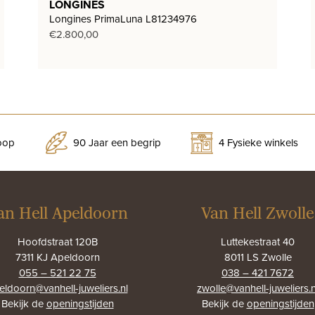
LONGINES
Longines PrimaLuna L81234976
€
2.800,00
koop
90 Jaar een begrip
4 Fysieke winkels
an Hell Apeldoorn
Van Hell Zwolle
Hoofdstraat 120B
Luttekestraat 40
7311 KJ Apeldoorn
8011 LS Zwolle
055 – 521 22 75
038 – 421 7672
eldoorn@vanhell-juweliers.nl
zwolle@vanhell-juweliers.n
Bekijk de
openingstijden
Bekijk de
openingstijden