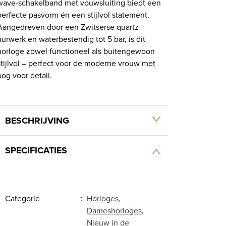
wave-schakelband met vouwsluiting biedt een
perfecte pasvorm én een stijlvol statement.
Aangedreven door een Zwitserse quartz-
uurwerk en waterbestendig tot 5 bar, is dit
horloge zowel functioneel als buitengewoon
stijlvol – perfect voor de moderne vrouw met
oog voor detail.
BESCHRIJVING
SPECIFICATIES
Categorie
:
Horloges
,
Dameshorloges
,
Nieuw in de