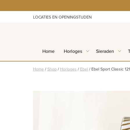
Skip
to
content
LOCATIES EN OPENINGSTIJDEN
Home
Horloges
Sieraden
Home
/
Shop
/
Horloges
/
Ebel
/
Ebel Sport Classic 12