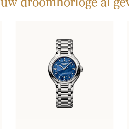
 uw droomhorloge al g