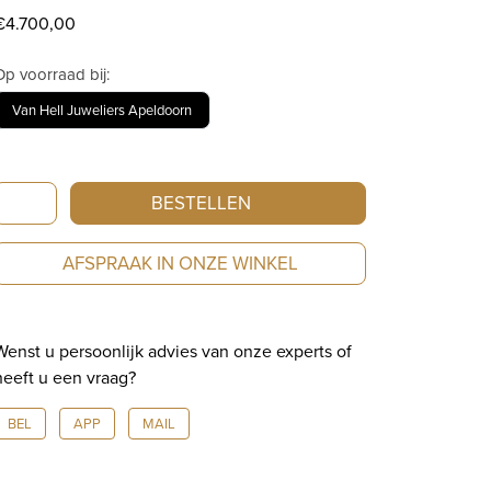
€
4.700,00
Op voorraad bij:
Van Hell Juweliers Apeldoorn
Ebel
BESTELLEN
Sport
Classic
AFSPRAAK IN ONZE WINKEL
1216701
aantal
Wenst u persoonlijk advies van onze experts of
heeft u een vraag?
BEL
APP
MAIL