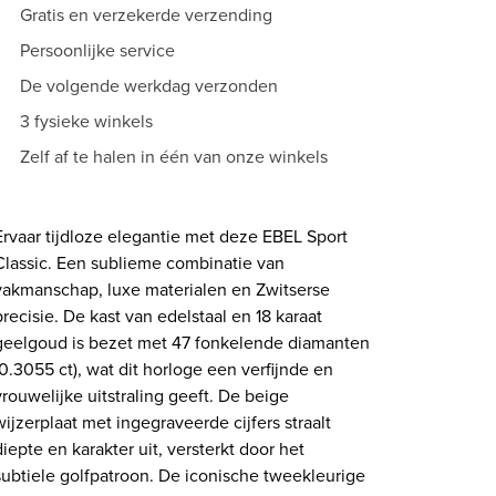
Gratis en verzekerde verzending
Persoonlijke service
De volgende werkdag verzonden
3 fysieke winkels
Zelf af te halen in één van onze winkels
Ervaar tijdloze elegantie met deze EBEL Sport
Classic. Een sublieme combinatie van
vakmanschap, luxe materialen en Zwitserse
precisie. De kast van edelstaal en 18 karaat
geelgoud is bezet met 47 fonkelende diamanten
(0.3055 ct), wat dit horloge een verfijnde en
vrouwelijke uitstraling geeft. De beige
wijzerplaat met ingegraveerde cijfers straalt
diepte en karakter uit, versterkt door het
subtiele golfpatroon. De iconische tweekleurige