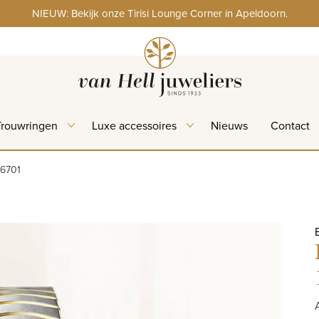
NIEUW: Bekijk onze Tirisi Lounge Corner in Apeldoorn.
Trouwringen
Luxe accessoires
Nieuws
Contact
16701