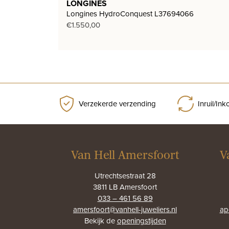
LONGINES
Longines HydroConquest L37694066
€
1.550,00
Verzekerde verzending
Inruil/In
Van Hell Amersfoort
V
Utrechtsestraat 28
3811 LB Amersfoort
033 – 461 56 89
amersfoort@vanhell-juweliers.nl
ap
Bekijk de
openingstijden