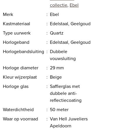
collectie
,
Ebel
Merk
:
Ebel
Kastmateriaal
:
Edelstaal, Geelgoud
Type uurwerk
:
Quartz
Horlogeband
:
Edelstaal, Geelgoud
Horlogebandsluiting
:
Dubbele
vouwsluiting
Horloge diameter
:
29 mm
Kleur wijzerplaat
:
Beige
Horloge glas
:
Saffierglas met
dubbele anti-
reflectiecoating
Waterdichtheid
:
50 meter
Waar op voorraad
:
Van Hell Juweliers
Apeldoorn