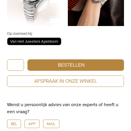
Op voorraad bij:
Van Hell Juweliers Apeldoorn
Ebel
BESTELLEN
Sport
Classic
AFSPRAAK IN ONZE WINKEL
1216704
aantal
Wenst u persoonlijk advies van onze experts of heeft u
een vraag?
BEL
APP
MAIL