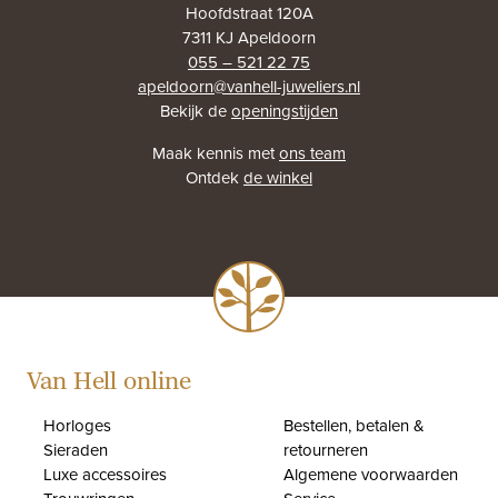
Hoofdstraat 120A
7311 KJ Apeldoorn
055 – 521 22 75
apeldoorn@vanhell-juweliers.nl
Bekijk de
openingstijden
Maak kennis met
ons team
Ontdek
de winkel
Van Hell online
Horloges
Bestellen, betalen &
Sieraden
retourneren
Luxe accessoires
Algemene voorwaarden