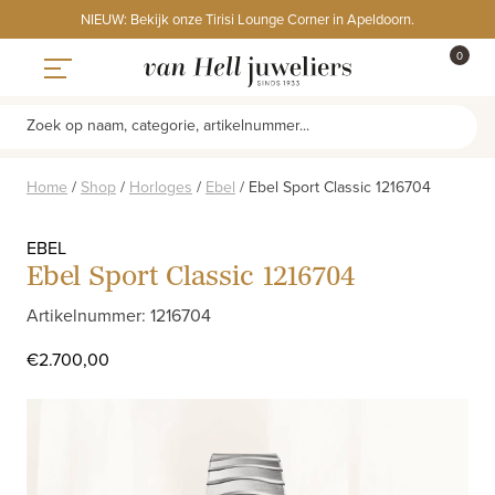
Skip
NIEUW: Bekijk onze Tirisi Lounge Corner in Apeldoorn.
to
ITEMS
0
content
WINKE
Toggle navigation
Zoek op naam, categorie, artikelnummer...
Home
/
Shop
/
Horloges
/
Ebel
/
Ebel Sport Classic 1216704
EBEL
Ebel Sport Classic 1216704
Artikelnummer: 1216704
€
2.700,00