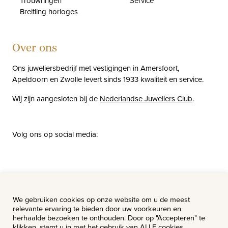
Trouwringen
Service
Breitling horloges
Over ons
Ons juweliersbedrijf met vestigingen in Amersfoort,
Apeldoorn en Zwolle levert sinds 1933 kwaliteit en service.
Wij zijn aangesloten bij de
Nederlandse Juweliers Club
.
Volg ons op social media:
facebook
instagram
pinterest
youtube
Nieuws
Vacatures
We gebruiken cookies op onze website om u de meest
relevante ervaring te bieden door uw voorkeuren en
herhaalde bezoeken te onthouden. Door op "Accepteren" te
klikken, stemt u in met het gebruik van ALLE cookies.