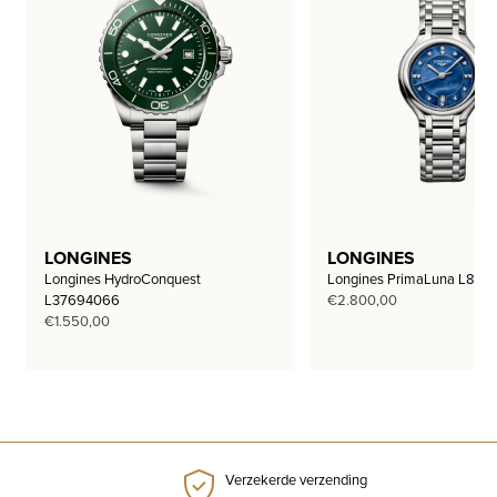
LONGINES
LONGINES
Longines HydroConquest
Longines PrimaLuna L812
L37694066
€
2.800,00
€
1.550,00
Verzekerde verzending