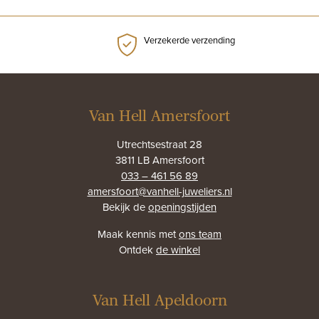
Verzekerde verzending
Van Hell Amersfoort
Utrechtsestraat 28
3811 LB Amersfoort
033 – 461 56 89
amersfoort@vanhell-juweliers.nl
Bekijk de
openingstijden
Maak kennis met
ons team
Ontdek
de winkel
Van Hell Apeldoorn