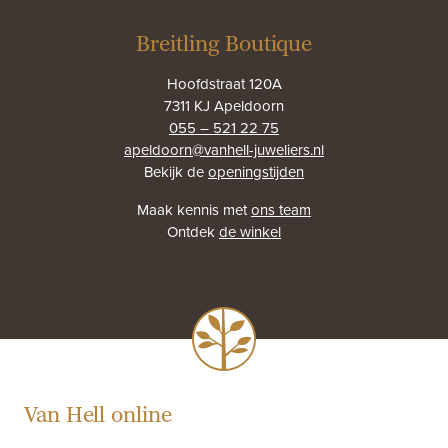
Breitling Boutique
Hoofdstraat 120A
7311 KJ Apeldoorn
055 – 521 22 75
apeldoorn@vanhell-juweliers.nl
Bekijk de
openingstijden
Maak kennis met
ons team
Ontdek
de winkel
Van Hell online