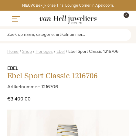
Skip
NIEUW: Bekijk onze Tirisi Lounge Corner in Apeldoorn.
to
ITEMS
0
content
WINKE
Toggle navigation
Zoek op naam, categorie, artikelnummer...
Home
/
Shop
/
Horloges
/
Ebel
/
Ebel Sport Classic 1216706
EBEL
Ebel Sport Classic 1216706
Artikelnummer: 1216706
€
3.400,00