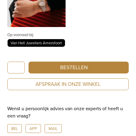
Op voorraad bij:
Van Hell Juweliers Amersfoort
Ebel
BESTELLEN
Sport
Classic
AFSPRAAK IN ONZE WINKEL
1216706
aantal
Wenst u persoonlijk advies van onze experts of heeft u
een vraag?
BEL
APP
MAIL