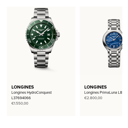
LONGINES
LONGINES
Longines HydroConquest
Longines PrimaLuna L812
L37694066
€
2.800,00
€
1.550,00