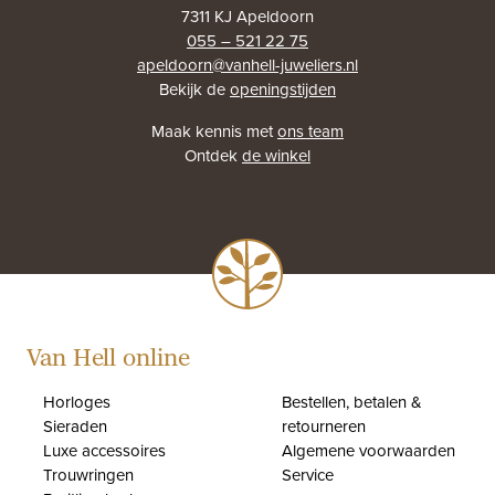
7311 KJ Apeldoorn
055 – 521 22 75
apeldoorn@vanhell-juweliers.nl
Bekijk de
openingstijden
Maak kennis met
ons team
Ontdek
de winkel
Van Hell online
Horloges
Bestellen, betalen &
Sieraden
retourneren
Luxe accessoires
Algemene voorwaarden
Trouwringen
Service