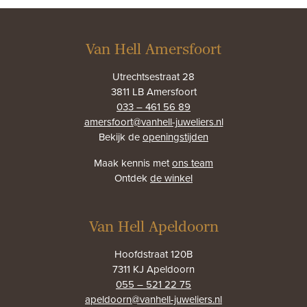
Van Hell Amersfoort
Utrechtsestraat 28
3811 LB Amersfoort
033 – 461 56 89
amersfoort@vanhell-juweliers.nl
Bekijk de
openingstijden
Maak kennis met
ons team
Ontdek
de winkel
Van Hell Apeldoorn
Hoofdstraat 120B
7311 KJ Apeldoorn
055 – 521 22 75
apeldoorn@vanhell-juweliers.nl