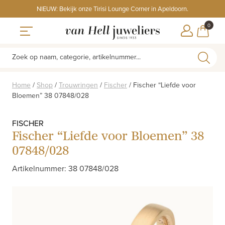
Skip
NIEUW: Bekijk onze Tirisi Lounge Corner in Apeldoorn.
to
ITEMS
0
content
WINKE
Toggle navigation
Zoek op naam, categorie, artikelnummer...
Home
/
Shop
/
Trouwringen
/
Fischer
/
Fischer “Liefde voor
Bloemen” 38 07848/028
FISCHER
Fischer “Liefde voor Bloemen” 38
07848/028
Artikelnummer: 38 07848/028