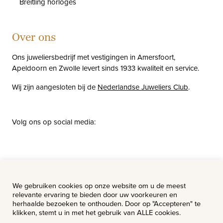
Breitling horloges
Over ons
Ons juweliersbedrijf met vestigingen in Amersfoort,
Apeldoorn en Zwolle levert sinds 1933 kwaliteit en service.
Wij zijn aangesloten bij de
Nederlandse Juweliers Club
.
Volg ons op social media:
facebook
instagram
pinterest
youtube
Nieuws
Vacatures
We gebruiken cookies op onze website om u de meest
relevante ervaring te bieden door uw voorkeuren en
herhaalde bezoeken te onthouden. Door op "Accepteren" te
klikken, stemt u in met het gebruik van ALLE cookies.