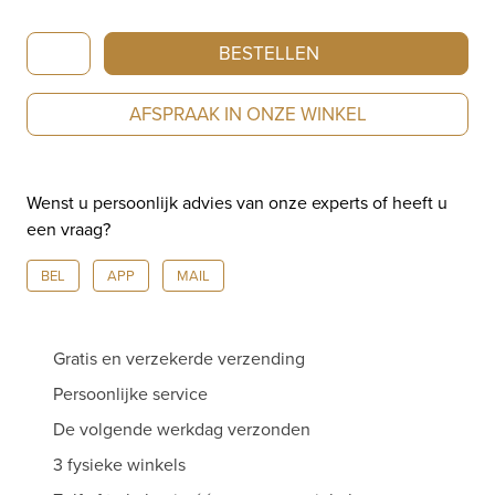
Fjory
BESTELLEN
Slavenarmband
zacht
AFSPRAAK IN ONZE WINKEL
roségoud
5mm
62-
Wenst u persoonlijk advies van onze experts of heeft u
A386105s
een vraag?
aantal
BEL
APP
MAIL
Gratis en verzekerde verzending
Persoonlijke service
De volgende werkdag verzonden
3 fysieke winkels