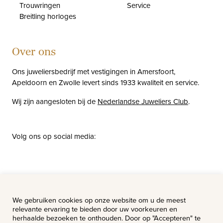
Trouwringen
Service
Breitling horloges
Over ons
Ons juweliersbedrijf met vestigingen in Amersfoort,
Apeldoorn en Zwolle levert sinds 1933 kwaliteit en service.
Wij zijn aangesloten bij de
Nederlandse Juweliers Club
.
Volg ons op social media:
facebook
instagram
pinterest
youtube
Nieuws
Vacatures
We gebruiken cookies op onze website om u de meest
relevante ervaring te bieden door uw voorkeuren en
herhaalde bezoeken te onthouden. Door op "Accepteren" te