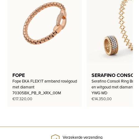
FOPE
SERAFINO CONSOLI
Fope EKA FLEX’IT armband roségoud
Serafino Consoli Ring Brace
met diamant
en witgoud met diamant 
70305BX_PB_R_XRX_00M
YWG WD
€
17.320,00
€
14.350,00
Verzekerde verzending