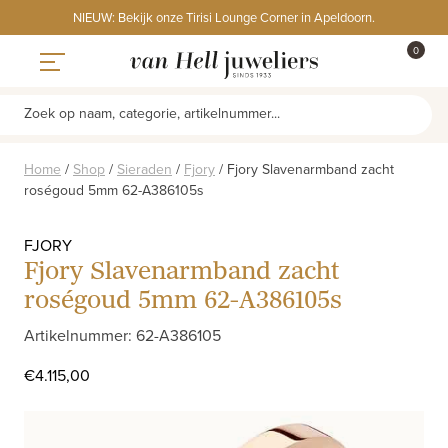
Skip
NIEUW: Bekijk onze Tirisi Lounge Corner in Apeldoorn.
to
ITEMS
0
content
WINKE
Toggle navigation
Zoek op naam, categorie, artikelnummer...
Home
/
Shop
/
Sieraden
/
Fjory
/
Fjory Slavenarmband zacht
roségoud 5mm 62-A386105s
FJORY
Fjory Slavenarmband zacht
roségoud 5mm 62-A386105s
Artikelnummer: 62-A386105
€
4.115,00