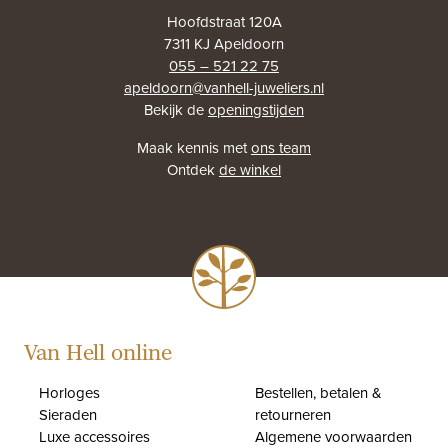
Hoofdstraat 120A
7311 KJ Apeldoorn
055 – 521 22 75
apeldoorn@vanhell-juweliers.nl
Bekijk de
openingstijden
Maak kennis met
ons team
Ontdek
de winkel
Van Hell online
Horloges
Bestellen, betalen &
Sieraden
retourneren
Luxe accessoires
Algemene voorwaarden