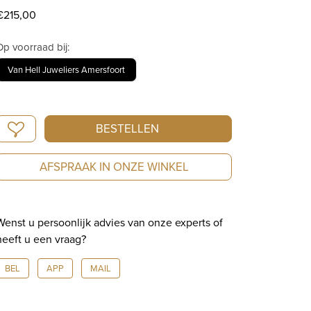
€
215,00
Op voorraad bij:
Van Hell Juweliers Amersfoort
Georg
BESTELLEN
Jensen
Daisy
AFSPRAAK IN ONZE WINKEL
Ring
20000903
aantal
Wenst u persoonlijk advies van onze experts of
heeft u een vraag?
BEL
APP
MAIL