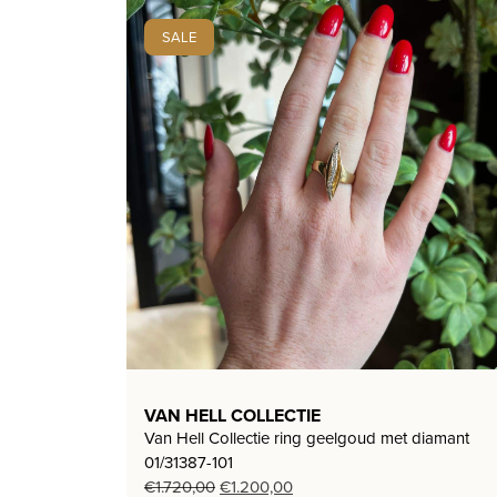
SALE
VAN HELL COLLECTIE
Van Hell Collectie ring geelgoud met diamant
01/31387-101
Oorspronkelijke
Huidige
€
1.720,00
€
1.200,00