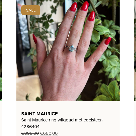
SALE
SAINT MAURICE
Saint Maurice ring witgoud met edelsteen
4286404
Oorspronkelijke
Huidige
€
895,00
€
650,00