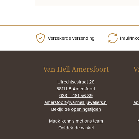
prijs
prijs
was:
is:
€1.720,00.
€1.200,00.
Verzekerde verzending
Inruil/In
Van Hell Amersfoort
V
Utrechtsestraat 28
3811 LB Amersfoort
033 – 461 56 89
amersfoort@vanhell-juweliers.nl
ap
Bekijk de
openingstijden
Maak kennis met
ons team
Ontdek
de winkel