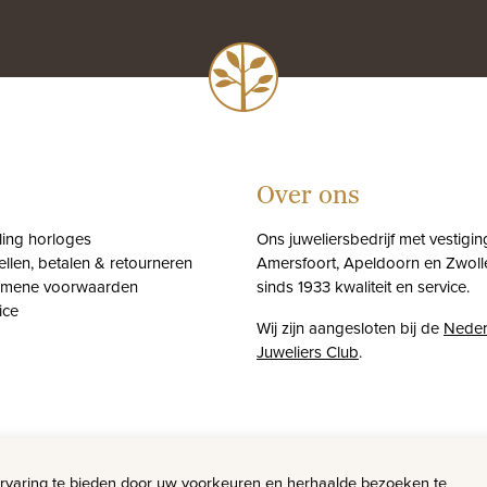
Over ons
tling horloges
Ons juweliersbedrijf met vestigin
ellen, betalen & retourneren
Amersfoort, Apeldoorn en Zwolle
emene voorwaarden
sinds 1933 kwaliteit en service.
ice
Wij zijn aangesloten bij de
Neder
Juweliers Club
.
rvaring te bieden door uw voorkeuren en herhaalde bezoeken te