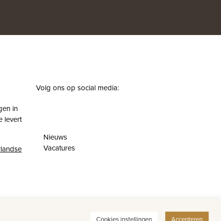
Volg ons op social media:
facebook
instagram
pinterest
youtube
gen in
 levert
Nieuws
Vacatures
landse
Cookies instellingen
Accepteren