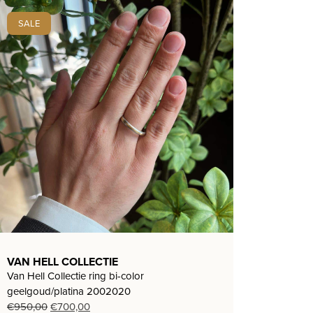
SALE
VAN HELL COLLECTIE
Van Hell Collectie ring bi-color
geelgoud/platina 2002020
Oorspronkelijke
Huidige
€
950,00
€
700,00