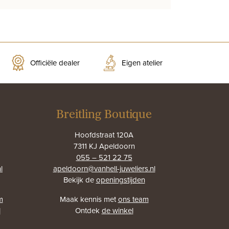
prijs
prijs
was:
is:
€950,00.
€700,00.
Officiële dealer
Eigen atelier
Breitling Boutique
Hoofdstraat 120A
7311 KJ Apeldoorn
055 – 521 22 75
l
apeldoorn@vanhell-juweliers.nl
Bekijk de
openingstijden
m
Maak kennis met
ons team
l
Ontdek
de winkel