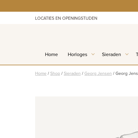
Skip
to
content
LOCATIES EN OPENINGSTIJDEN
Home
Horloges
Sieraden
Home
/
Shop
/
Sieraden
/
Georg Jensen
/
Georg Jens