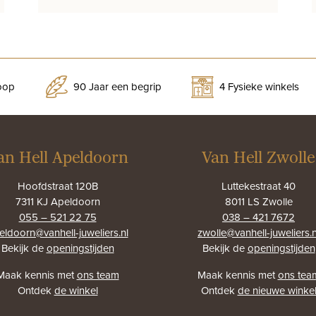
prijs
prijs
was:
is:
€895,00.
€650,00.
koop
90 Jaar een begrip
4 Fysieke winkels
an Hell Apeldoorn
Van Hell Zwolle
Hoofdstraat 120B
Luttekestraat 40
7311 KJ Apeldoorn
8011 LS Zwolle
055 – 521 22 75
038 – 421 7672
eldoorn@vanhell-juweliers.nl
zwolle@vanhell-juweliers.n
Bekijk de
openingstijden
Bekijk de
openingstijden
Maak kennis met
ons team
Maak kennis met
ons tea
Ontdek
de winkel
Ontdek
de nieuwe winke