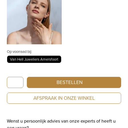
Op voorraad bij:
Van Hell Juweliers Amersfoort
Georg
BESTELLEN
Jensen
Offspring
AFSPRAAK IN ONZE WINKEL
Oorhangers
10015212
aantal
Wenst u persoonlijk advies van onze experts of heeft u
een vraag?