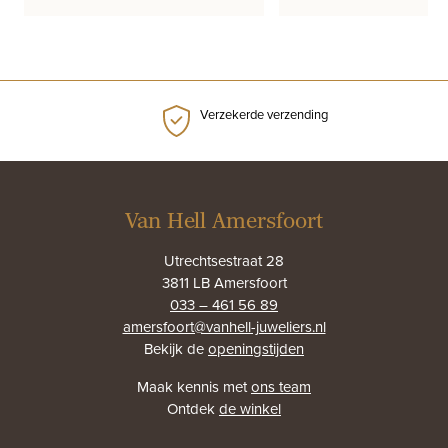
was:
is:
prijs
prijs
€479,00.
€350,00.
was:
is:
€3.495,00.
€2.450,00.
Verzekerde verzending
Van Hell Amersfoort
Utrechtsestraat 28
3811 LB Amersfoort
033 – 461 56 89
amersfoort@vanhell-juweliers.nl
Bekijk de
openingstijden
Maak kennis met
ons team
Ontdek
de winkel