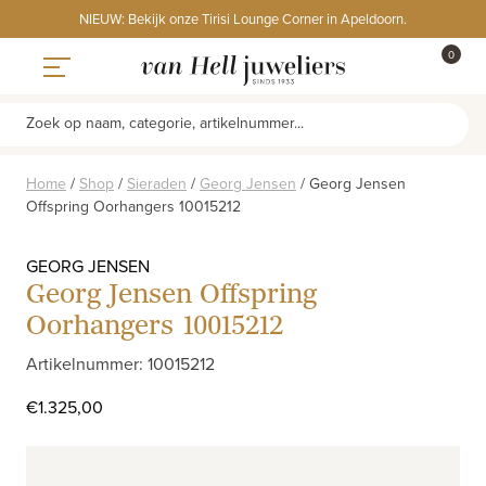
Skip
NIEUW: Bekijk onze Tirisi Lounge Corner in Apeldoorn.
to
ITEMS
0
content
WINKE
Toggle navigation
Zoek op naam, categorie, artikelnummer...
Home
/
Shop
/
Sieraden
/
Georg Jensen
/
Georg Jensen
Offspring Oorhangers 10015212
GEORG JENSEN
Georg Jensen Offspring
Oorhangers 10015212
Artikelnummer: 10015212
€
1.325,00