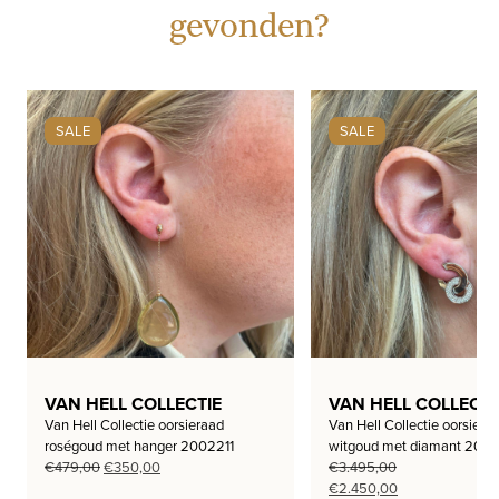
gevonden?
SALE
SALE
VAN HELL COLLECTIE
VAN HELL COLLECTI
Van Hell Collectie oorsieraad
Van Hell Collectie oorsiera
roségoud met hanger 2002211
witgoud met diamant 200
Oorspronkelijke
Huidige
€
479,00
€
350,00
€
3.495,00
prijs
prijs
Oorspronkelijke
Huidige
€
2.450,00