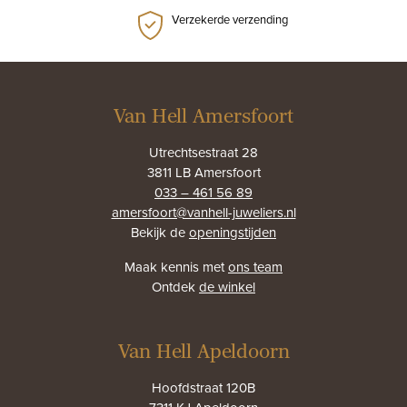
Verzekerde verzending
Van Hell Amersfoort
Utrechtsestraat 28
3811 LB Amersfoort
033 – 461 56 89
amersfoort@vanhell-juweliers.nl
Bekijk de
openingstijden
Maak kennis met
ons team
Ontdek
de winkel
Van Hell Apeldoorn
Hoofdstraat 120B