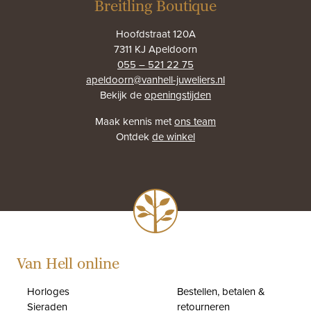
Breitling Boutique
Hoofdstraat 120A
7311 KJ Apeldoorn
055 – 521 22 75
apeldoorn@vanhell-juweliers.nl
Bekijk de
openingstijden
Maak kennis met
ons team
Ontdek
de winkel
Van Hell online
Horloges
Bestellen, betalen &
Sieraden
retourneren