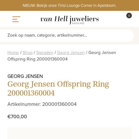
Skip
NIEUW: Bekijk onze Tirisi Lounge Corner in Apeldoorn.
to
ITEMS
0
content
WINKE
Toggle navigation
Zoek op naam, categorie, artikelnummer...
Home
/
Shop
/
Sieraden
/
Georg Jensen
/
Georg Jensen
Offspring Ring 200001360004
GEORG JENSEN
Georg Jensen Offspring Ring
200001360004
Artikelnummer: 200001360004
€
700,00