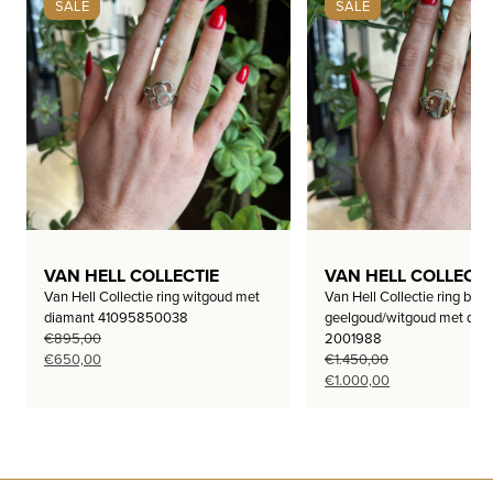
SALE
SALE
VAN HELL COLLECTIE
VAN HELL COLLECTI
Van Hell Collectie ring witgoud met
Van Hell Collectie ring bi-co
diamant 41095850038
geelgoud/witgoud met dia
€
895,00
2001988
Oorspronkelijke
Huidige
€
650,00
€
1.450,00
prijs
prijs
Oorspronkelijke
Huidige
€
1.000,00
was:
is:
prijs
prijs
€895,00.
€650,00.
was:
is:
€1.450,00.
€1.000,00.