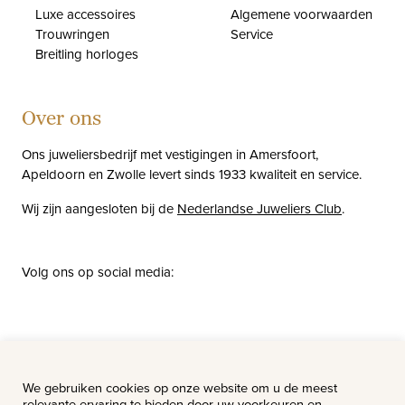
Luxe accessoires
Algemene voorwaarden
Trouwringen
Service
Breitling horloges
Over ons
Ons juweliersbedrijf met vestigingen in Amersfoort,
Apeldoorn en Zwolle levert sinds 1933 kwaliteit en service.
Wij zijn aangesloten bij de
Nederlandse Juweliers Club
.
Volg ons op social media:
facebook
instagram
pinterest
youtube
Nieuws
Vacatures
We gebruiken cookies op onze website om u de meest
relevante ervaring te bieden door uw voorkeuren en