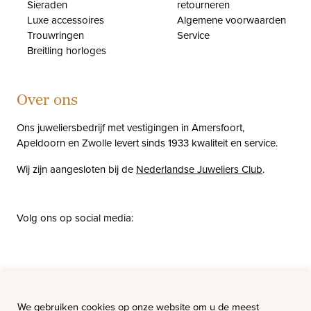
Sieraden
retourneren
Luxe accessoires
Algemene voorwaarden
Trouwringen
Service
Breitling horloges
Over ons
Ons juweliersbedrijf met vestigingen in Amersfoort,
Apeldoorn en Zwolle levert sinds 1933 kwaliteit en service.
Wij zijn aangesloten bij de
Nederlandse Juweliers Club
.
Volg ons op social media:
facebook
instagram
pinterest
youtube
Nieuws
Vacatures
We gebruiken cookies op onze website om u de meest