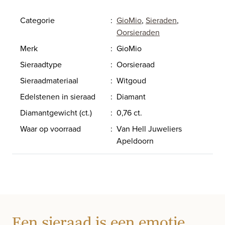
Categorie
:
GioMio
,
Sieraden
,
Oorsieraden
Merk
:
GioMio
Sieraadtype
:
Oorsieraad
Sieraadmateriaal
:
Witgoud
Edelstenen in sieraad
:
Diamant
Diamantgewicht (ct.)
:
0,76 ct.
Waar op voorraad
:
Van Hell Juweliers
Apeldoorn
Een sieraad is een emotie