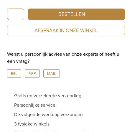
GioMio
BESTELLEN
Royal
oorhangers
AFSPRAAK IN ONZE WINKEL
met
diamant
5582
Wenst u persoonlijk advies van onze experts of heeft u
aantal
een vraag?
BEL
APP
MAIL
Gratis en verzekerde verzending
Persoonlijke service
De volgende werkdag verzonden
3 fysieke winkels