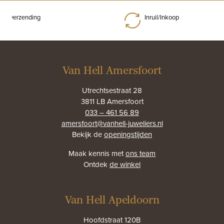
e verzending
Inruil/Inkoop
Van Hell Amersfoort
Utrechtsestraat 28
3811 LB Amersfoort
033 – 461 56 89
amersfoort@vanhell-juweliers.nl
Bekijk de
openingstijden
Maak kennis met
ons team
Ontdek
de winkel
Van Hell Apeldoorn
Hoofdstraat 120B