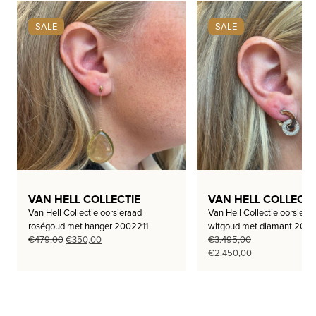
SALE
SALE
VAN HELL COLLECTIE
VAN HELL COLLECTI
Van Hell Collectie oorsieraad
Van Hell Collectie oorsiera
roségoud met hanger 2002211
witgoud met diamant 200
Oorspronkelijke
Huidige
€
479,00
€
350,00
€
3.495,00
prijs
prijs
Oorspronkelijke
Huidige
€
2.450,00
was:
is:
prijs
prijs
€479,00.
€350,00.
was:
is:
€3.495,00.
€2.450,00.