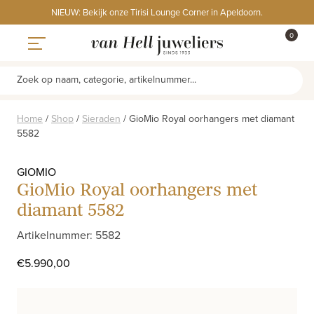
Skip
NIEUW: Bekijk onze Tirisi Lounge Corner in Apeldoorn.
to
ITEMS
0
content
WINKE
Toggle navigation
Zoek op naam, categorie, artikelnummer...
Home
/
Shop
/
Sieraden
/
GioMio Royal oorhangers met diamant
5582
GIOMIO
GioMio Royal oorhangers met
diamant 5582
Artikelnummer: 5582
€
5.990,00