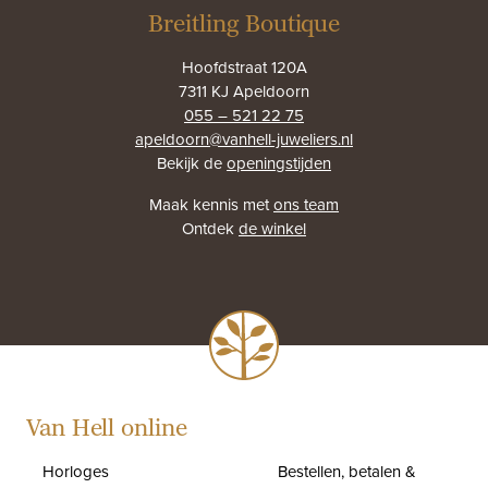
Breitling Boutique
Hoofdstraat 120A
7311 KJ Apeldoorn
055 – 521 22 75
apeldoorn@vanhell-juweliers.nl
Bekijk de
openingstijden
Maak kennis met
ons team
Ontdek
de winkel
Van Hell online
Horloges
Bestellen, betalen &