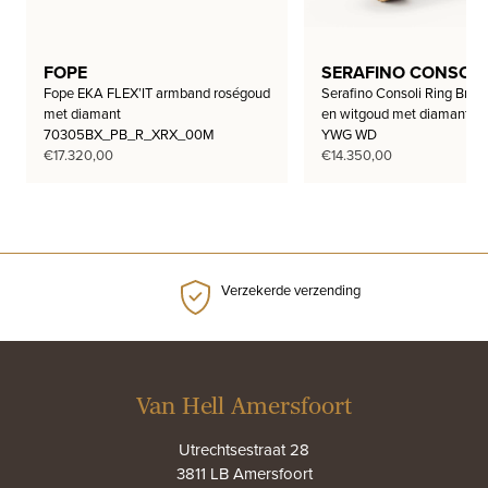
FOPE
SERAFINO CONSOLI
Fope EKA FLEX’IT armband roségoud
Serafino Consoli Ring Brace
met diamant
en witgoud met diamant 
70305BX_PB_R_XRX_00M
YWG WD
€
17.320,00
€
14.350,00
Verzekerde verzending
Van Hell Amersfoort
Utrechtsestraat 28
3811 LB Amersfoort