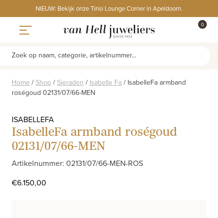
Skip
NIEUW: Bekijk onze Tirisi Lounge Corner in Apeldoorn.
to
ITEMS
0
content
WINKE
Toggle navigation
Zoek op naam, categorie, artikelnummer...
Home
/
Shop
/
Sieraden
/
Isabelle Fa
/
IsabelleFa armband
roségoud 02131/07/66-MEN
ISABELLEFA
IsabelleFa armband roségoud
02131/07/66-MEN
Artikelnummer: 02131/07/66-MEN-ROS
€
6.150,00