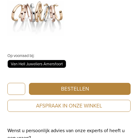
Op voorraad bij:
Van Hell Juweliers Amersfoort
IsabelleFa
BESTELLEN
armband
roségoud
AFSPRAAK IN ONZE WINKEL
02131/07/66-
MEN
aantal
Wenst u persoonlijk advies van onze experts of heeft u
een vraag?