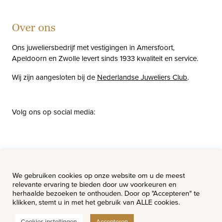
Over ons
Ons juweliersbedrijf met vestigingen in Amersfoort,
Apeldoorn en Zwolle levert sinds 1933 kwaliteit en service.
Wij zijn aangesloten bij de
Nederlandse Juweliers Club
.
Volg ons op social media:
facebook
instagram
pinterest
youtube
Nieuws
Vacatures
We gebruiken cookies op onze website om u de meest
relevante ervaring te bieden door uw voorkeuren en
herhaalde bezoeken te onthouden. Door op "Accepteren" te
klikken, stemt u in met het gebruik van ALLE cookies.
Cookies instellingen
Accepteren
© Van Hell Juweliers - Alle rechten voorbehouden.