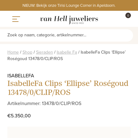
Skip
NIEUW: Bekijk onze Tirisi Lounge Corner in Apeldoorn.
to
ITEMS
0
content
WINKE
Toggle navigation
Zoek op naam, categorie, artikelnummer...
Home
/
Shop
/
Sieraden
/
Isabelle Fa
/
IsabelleFa Clips ‘Ellipse’
Roségoud 13478/0/CLIP/ROS
ISABELLEFA
IsabelleFa Clips ‘Ellipse’ Roségoud
13478/0/CLIP/ROS
Artikelnummer: 13478/0/CLIP/ROS
€
5.350,00