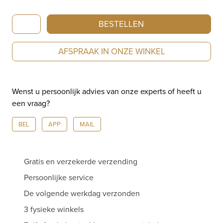
IsabelleFa
BESTELLEN
Clips
'Ellipse'
AFSPRAAK IN ONZE WINKEL
Roségoud
13478/0/CLIP/ROS
aantal
Wenst u persoonlijk advies van onze experts of heeft u
een vraag?
BEL
APP
MAIL
Gratis en verzekerde verzending
Persoonlijke service
De volgende werkdag verzonden
3 fysieke winkels