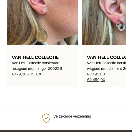
VAN HELL COLLECTIE
VAN HELL COLLECTI
Van Hell Collectie oorsieraad
Van Hell Collectie oorsiera
roségoud met hanger 2002211
witgoud met diamant 200
Oorspronkelijke
Huidige
€
479,00
€
350,00
€
3.495,00
prijs
prijs
Oorspronkelijke
Huidige
€
2.450,00
was:
is:
prijs
prijs
€479,00.
€350,00.
was:
is:
€3.495,00.
€2.450,00.
Verzekerde verzending