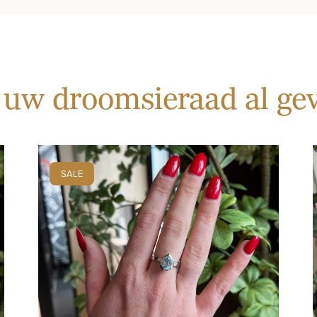
 uw droomsieraad al g
SALE