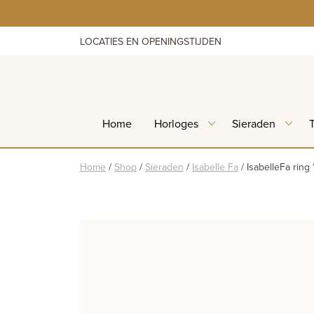
Skip
to
content
LOCATIES EN OPENINGSTIJDEN
Home
Horloges
Sieraden
Home
/
Shop
/
Sieraden
/
Isabelle Fa
/
IsabelleFa rin