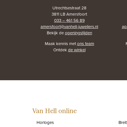
Utrechtsestraat 28
3811 LB Amersfoort
033 – 461 56 89
amersfoort@vanhell-juweliers.nl
ap
Bekijk de
openingstijden
Maak kennis met
ons team
Ontdek
de winkel
Van Hell online
Horloges
Brei