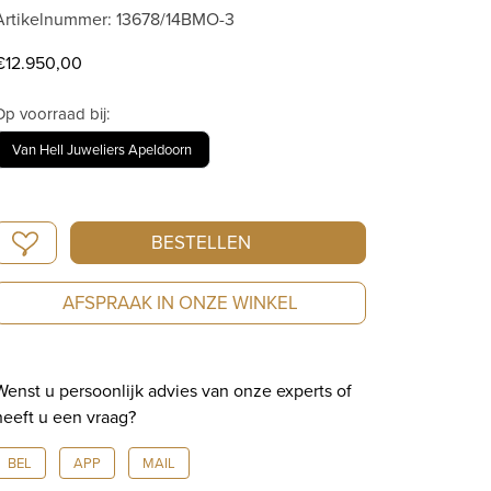
Artikelnummer: 13678/14BMO-3
€
12.950,00
Op voorraad bij:
Van Hell Juweliers Apeldoorn
IsabelleFa
BESTELLEN
ring
"Navette
AFSPRAAK IN ONZE WINKEL
14"
"RougeRoyal"
13678/14BMO-
Wenst u persoonlijk advies van onze experts of
3
heeft u een vraag?
aantal
BEL
APP
MAIL