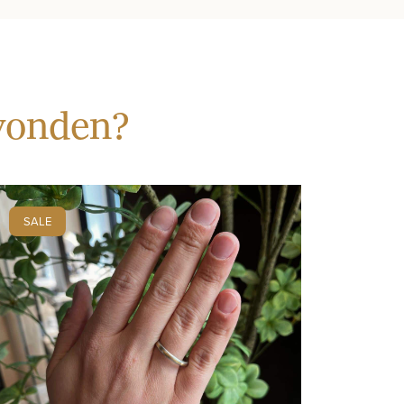
evonden?
SALE