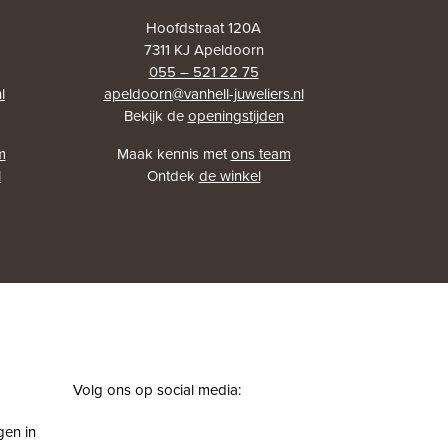
Hoofdstraat 120A
7311 KJ Apeldoorn
055 – 521 22 75
l
apeldoorn@vanhell-juweliers.nl
Bekijk de
openingstijden
m
Maak kennis met
ons team
l
Ontdek
de winkel
Volg ons op social media:
facebook
instagram
pinterest
youtube
gen in