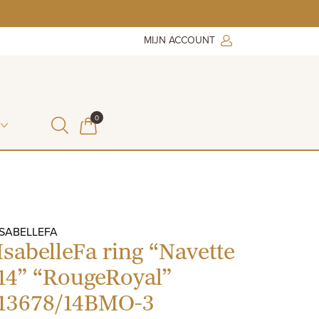
MIJN ACCOUNT
ITEMS IN WINKELMAND
0
WINKELMAND
ISABELLEFA
IsabelleFa ring “Navette
14” “RougeRoyal”
13678/14BMO-3