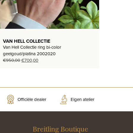
VAN HELL COLLECTIE
Van Hell Collectie ring bi-color
geelgoud/platina 2002020
Oorspronkelijke
Huidige
€
950,00
€
700,00
prijs
prijs
was:
is:
€950,00.
€700,00.
Officiële dealer
Eigen atelier
Breitling Boutique