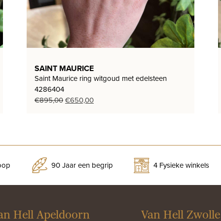
SAINT MAURICE
Saint Maurice ring witgoud met edelsteen
4286404
Oorspronkelijke
Huidige
€
895,00
€
650,00
prijs
prijs
was:
is:
€895,00.
€650,00.
koop
90 Jaar een begrip
4 Fysieke winkels
an Hell Apeldoorn
Van Hell Zwolle