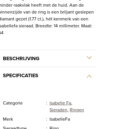
minder raakvlak heeft met de huid. Aan de
binnenzijde van de ring is een briljant geslepen
diamant gezet (1.77 ct.), hét kenmerk van een
Isabellefa sieraad. Breedte: 14 millimeter. Maat:
54
BESCHRIJVING
SPECIFICATIES
Categorie
:
Isabelle Fa
,
Sieraden
,
Ringen
Merk
:
IsabelleFa
Sieraadtype
:
Ring