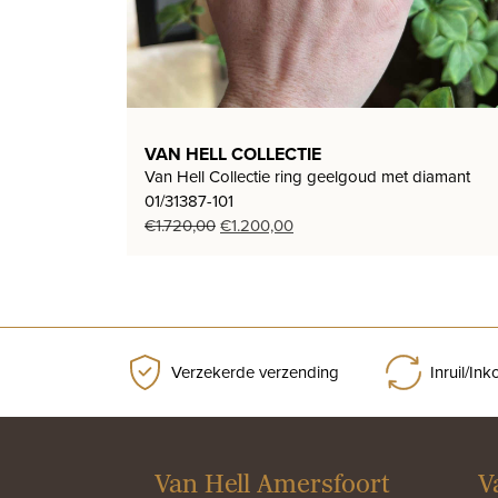
VAN HELL COLLECTIE
Van Hell Collectie ring geelgoud met diamant
01/31387-101
Oorspronkelijke
Huidige
€
1.720,00
€
1.200,00
prijs
prijs
was:
is:
€1.720,00.
€1.200,00.
Verzekerde verzending
Inruil/In
Van Hell Amersfoort
V