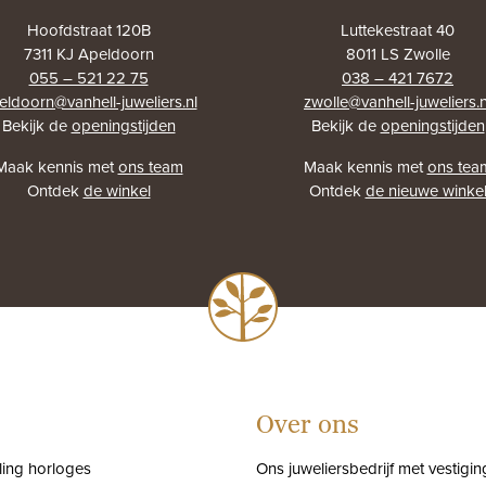
Hoofdstraat 120B
Luttekestraat 40
7311 KJ Apeldoorn
8011 LS Zwolle
055 – 521 22 75
038 – 421 7672
eldoorn@vanhell-juweliers.nl
zwolle@vanhell-juweliers.n
Bekijk de
openingstijden
Bekijk de
openingstijden
Maak kennis met
ons team
Maak kennis met
ons tea
Ontdek
de winkel
Ontdek
de nieuwe winke
Over ons
tling horloges
Ons juweliersbedrijf met vestigin