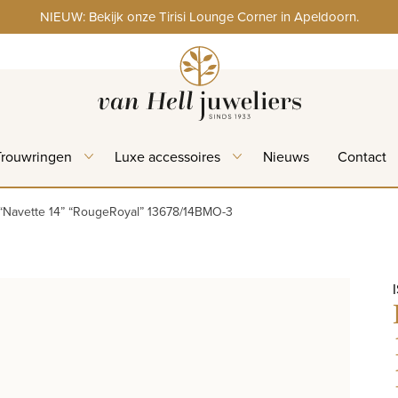
NIEUW: Bekijk onze Tirisi Lounge Corner in Apeldoorn.
Trouwringen
Luxe accessoires
Nieuws
Contact
g “Navette 14” “RougeRoyal” 13678/14BMO-3