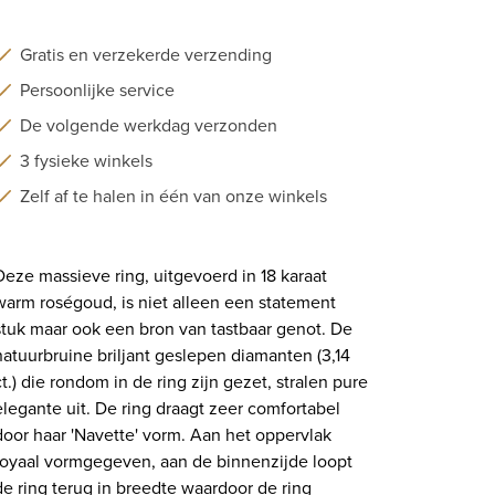
Gratis en verzekerde verzending
Persoonlijke service
De volgende werkdag verzonden
3 fysieke winkels
Zelf af te halen in één van onze winkels
Deze massieve ring, uitgevoerd in 18 karaat
warm roségoud, is niet alleen een statement
stuk maar ook een bron van tastbaar genot. De
natuurbruine briljant geslepen diamanten (3,14
ct.) die rondom in de ring zijn gezet, stralen pure
elegante uit. De ring draagt zeer comfortabel
door haar 'Navette' vorm. Aan het oppervlak
royaal vormgegeven, aan de binnenzijde loopt
de ring terug in breedte waardoor de ring