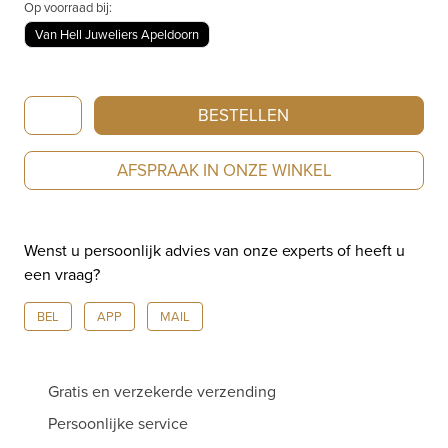
Op voorraad bij:
Van Hell Juweliers Apeldoorn
IWC
BESTELLEN
Portugieser
Automatic
AFSPRAAK IN ONZE WINKEL
IW358303
aantal
Wenst u persoonlijk advies van onze experts of heeft u
een vraag?
BEL
APP
MAIL
Gratis en verzekerde verzending
Persoonlijke service