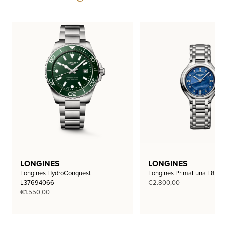
LONGINES
LONGINES
Longines HydroConquest
Longines PrimaLuna L812
L37694066
€
2.800,00
€
1.550,00