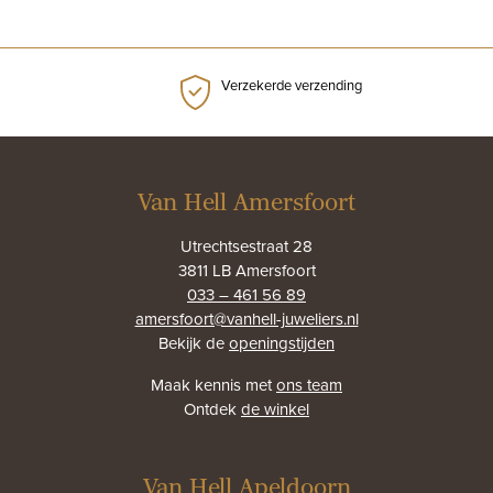
Verzekerde verzending
Van Hell Amersfoort
Utrechtsestraat 28
3811 LB Amersfoort
033 – 461 56 89
amersfoort@vanhell-juweliers.nl
Bekijk de
openingstijden
Maak kennis met
ons team
Ontdek
de winkel
Van Hell Apeldoorn