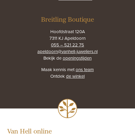
Breitling Boutique
Hoofdstraat 120A
7311 KJ Apeldoorn
055 – 521 22 75
apeldoorn@vanhell-juweliers.nl
Bekijk de
openingstijden
Maak kennis met
ons team
Ontdek
de winkel
Van Hell online