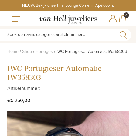
Skip
NIEUW: Bekijk onze Tirisi Lounge Corner in Apeldoorn.
to
ITEMS
0
content
WINKE
Toggle navigation
Zoek op naam, categorie, artikelnummer...
Home
/
Shop
/
Horloges
/
IWC Portugieser Automatic IW358303
IWC Portugieser Automatic
IW358303
Artikelnummer:
€
5.250,00