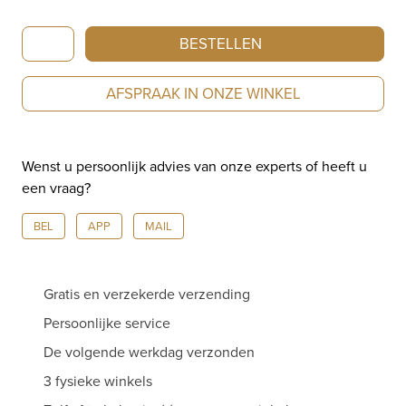
Longines
BESTELLEN
Mini
DolceVita
AFSPRAAK IN ONZE WINKEL
L5.200.4.71.2
aantal
Wenst u persoonlijk advies van onze experts of heeft u
een vraag?
BEL
APP
MAIL
Gratis en verzekerde verzending
Persoonlijke service
De volgende werkdag verzonden
3 fysieke winkels