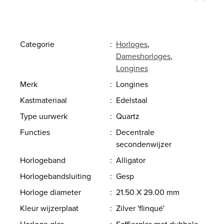
Categorie
:
Horloges
,
Dameshorloges
,
Longines
Merk
:
Longines
Kastmateriaal
:
Edelstaal
Type uurwerk
:
Quartz
Functies
:
Decentrale
secondenwijzer
Horlogeband
:
Alligator
Horlogebandsluiting
:
Gesp
Horloge diameter
:
21.50 X 29.00 mm
Kleur wijzerplaat
:
Zilver 'flinqué'
Horloge glas
:
Saffierglas met dubbele