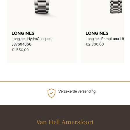
LONGINES
LONGINES
Longines HydroConquest
Longines PrimaLuna L812
L37694066
€
2.800,00
€
1.550,00
Verzekerde verzending
Van Hell Amersfoort