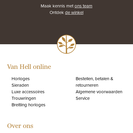
Maak kennis met
ons team
Ontdek
de winkel
Van Hell online
Horloges
Bestellen, betalen &
Sieraden
retourneren
Luxe accessoires
Algemene voorwaarden
Trouwringen
Service
Breitling horloges
Over ons