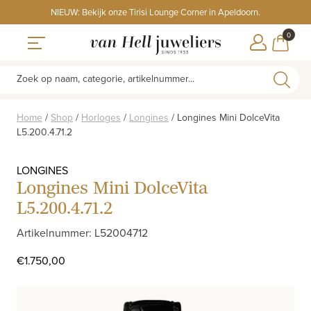
Skip
NIEUW: Bekijk onze Tirisi Lounge Corner in Apeldoorn.
to
ITEMS
0
content
WINKE
Toggle navigation
Zoek op naam, categorie, artikelnummer...
Home
/
Shop
/
Horloges
/
Longines
/
Longines Mini DolceVita
L5.200.4.71.2
LONGINES
Longines Mini DolceVita
L5.200.4.71.2
Artikelnummer: L52004712
€
1.750,00