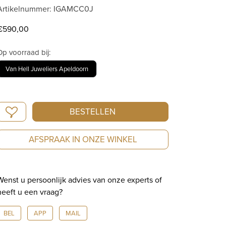
Artikelnummer: IGAMCC0J
€
590,00
Op voorraad bij:
Van Hell Juweliers Apeldoorn
Montegrappa
BESTELLEN
AMB-
ITION
AFSPRAAK IN ONZE WINKEL
Pure
Cashmere
Baseball
Wenst u persoonlijk advies van onze experts of
Cap
heeft u een vraag?
IGAMCC0J
aantal
BEL
APP
MAIL