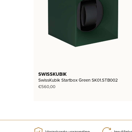
SWISSKUBIK
SwissKubik Startbox Green SK01.STB002
€
560,00
Verzekerde verzending
Inruil/In