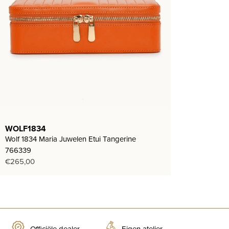
WOLF1834
Wolf 1834 Maria Juwelen Etui Tangerine
766339
€
265,00
Officiële dealer
Eigen atelier