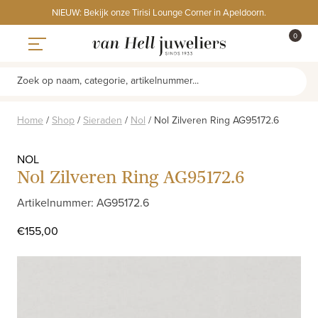
Skip
NIEUW: Bekijk onze Tirisi Lounge Corner in Apeldoorn.
to
ITEMS
0
content
WINKE
Toggle navigation
Zoek op naam, categorie, artikelnummer...
Home
/
Shop
/
Sieraden
/
Nol
/
Nol Zilveren Ring AG95172.6
NOL
Nol Zilveren Ring AG95172.6
Artikelnummer: AG95172.6
€
155,00