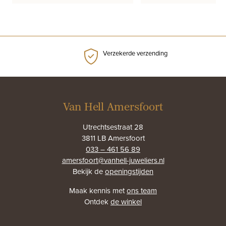
€895,00.
€650,00.
was:
is:
€1.450,00.
€1.000,00.
Verzekerde verzending
Van Hell Amersfoort
Utrechtsestraat 28
3811 LB Amersfoort
033 – 461 56 89
amersfoort@vanhell-juweliers.nl
Bekijk de
openingstijden
Maak kennis met
ons team
Ontdek
de winkel