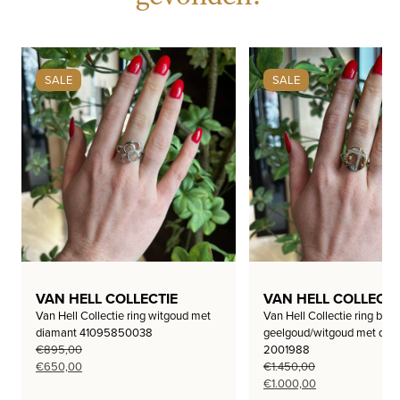
SALE
SALE
VAN HELL COLLECTIE
VAN HELL COLLECTI
Van Hell Collectie ring witgoud met
Van Hell Collectie ring bi-co
diamant 41095850038
geelgoud/witgoud met dia
€
895,00
2001988
Oorspronkelijke
Huidige
€
650,00
€
1.450,00
prijs
prijs
Oorspronkelijke
Huidige
€
1.000,00
was:
is:
prijs
prijs