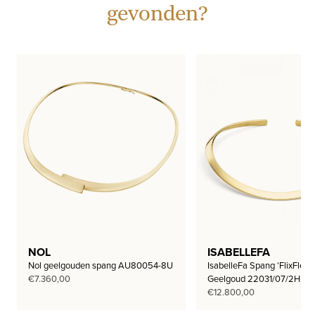
gevonden?
NOL
ISABELLEFA
Nol geelgouden spang AU80054-8U
IsabelleFa Spang ‘FlixFlex 
€
7.360,00
Geelgoud 22031/07/2HLR
€
12.800,00