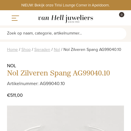
Skip
NIEUW: Bekijk onze Tirisi Lounge Corner in Apeldoorn.
to
ITEMS
0
content
WINKE
Toggle navigation
Zoek op naam, categorie, artikelnummer...
Home
/
Shop
/
Sieraden
/
Nol
/
Nol Zilveren Spang AG99040.10
NOL
Nol Zilveren Spang AG99040.10
Artikelnummer: AG99040.10
€
511,00