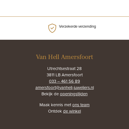
Verzekerde verzending
Van Hell Amersfoort
Utrechtsestraat 28
3811 LB Amersfoort
033 – 461 56 89
amersfoort@vanhell-juweliers.nl
Bekijk de
openingstijden
Maak kennis met
ons team
Ontdek
de winkel