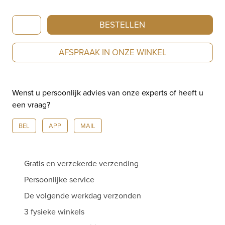
Oris
BESTELLEN
Divers
Sixty-
AFSPRAAK IN ONZE WINKEL
Five
Cotton
Candy
Wenst u persoonlijk advies van onze experts of heeft u
Bronze
een vraag?
01
733
BEL
APP
MAIL
7771
3155-
07
Gratis en verzekerde verzending
aantal
Persoonlijke service
De volgende werkdag verzonden
3 fysieke winkels