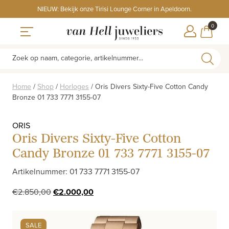
Skip
NIEUW: Bekijk onze Tirisi Lounge Corner in Apeldoorn.
to
ITEMS
0
content
WINKE
Toggle navigation
Zoek op naam, categorie, artikelnummer...
Home
/
Shop
/
Horloges
/
Oris Divers Sixty-Five Cotton Candy
Bronze 01 733 7771 3155-07
ORIS
Oris Divers Sixty-Five Cotton
Candy Bronze 01 733 7771 3155-07
Artikelnummer: 01 733 7771 3155-07
Oorspronkelijke
Huidige
€
2.850,00
€
2.000,00
prijs
prijs
was:
is:
SALE
€2.850,00.
€2.000,00.