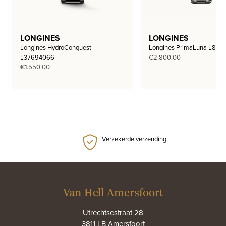
LONGINES
LONGINES
Longines HydroConquest
Longines PrimaLuna L812
L37694066
€
2.800,00
€
1.550,00
Verzekerde verzending
Van Hell Amersfoort
Utrechtsestraat 28
3811 LB Amersfoort