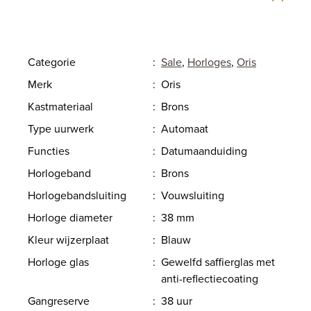
Categorie
:
Sale
,
Horloges
,
Oris
Merk
:
Oris
Kastmateriaal
:
Brons
Type uurwerk
:
Automaat
Functies
:
Datumaanduiding
Horlogeband
:
Brons
Horlogebandsluiting
:
Vouwsluiting
Horloge diameter
:
38 mm
Kleur wijzerplaat
:
Blauw
Horloge glas
:
Gewelfd saffierglas met
anti-reflectiecoating
Gangreserve
:
38 uur