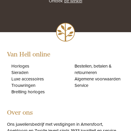
Ontdek
de winkel
Van Hell online
Horloges
Bestellen, betalen &
Sieraden
retourneren
Luxe accessoires
Algemene voorwaarden
Trouwringen
Service
Breitling horloges
Over ons
Ons juweliersbedrijf met vestigingen in Amersfoort,
Apeldoorn en Zwolle levert sinds 1933 kwaliteit en service.