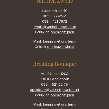
Van Hell Zwolle
Luttekestraat 40
8011 LS Zwolle
038 – 421 7672
zwolle@vanhell-juweliers.nl
Bekijk de
openingstijden
Maak kennis met
ons team
Ontdek
de nieuwe winkel
Breitling Boutique
Hoofdstraat 120A
7311 KJ Apeldoorn
055 – 521 22 75
apeldoorn@vanhell-juweliers.nl
Bekijk de
openingstijden
Maak kennis met
ons team