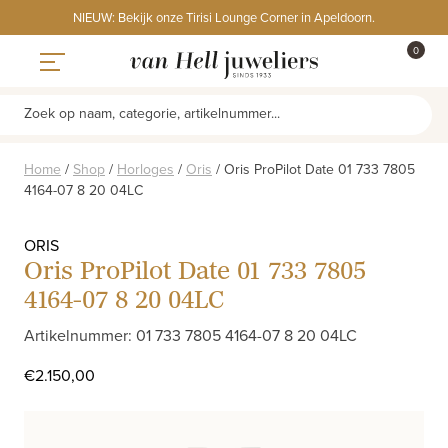
Skip
NIEUW: Bekijk onze Tirisi Lounge Corner in Apeldoorn.
to
ITEMS
0
content
WINKE
Toggle navigation
Zoek op naam, categorie, artikelnummer...
Home
/
Shop
/
Horloges
/
Oris
/
Oris ProPilot Date 01 733 7805
4164-07 8 20 04LC
ORIS
Oris ProPilot Date 01 733 7805
4164-07 8 20 04LC
Artikelnummer: 01 733 7805 4164-07 8 20 04LC
€
2.150,00