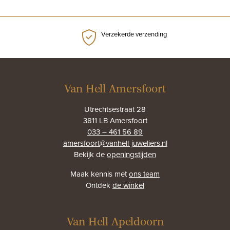
Verzekerde verzending
Van Hell Amersfoort
Utrechtsestraat 28
3811 LB Amersfoort
033 – 461 56 89
amersfoort@vanhell-juweliers.nl
Bekijk de
openingstijden
Maak kennis met
ons team
Ontdek
de winkel
Van Hell Apeldoorn