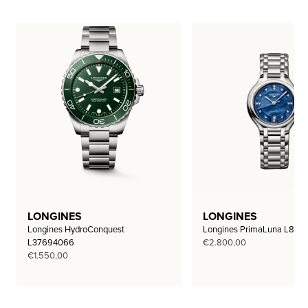
LONGINES
LONGINES
Longines HydroConquest
Longines PrimaLuna L812
L37694066
€
2.800,00
€
1.550,00