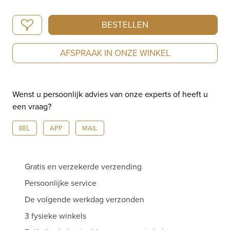
Oris
BESTELLEN
ProPilot
Date
AFSPRAAK IN ONZE WINKEL
01
733
7805
Wenst u persoonlijk advies van onze experts of heeft u
4164-
een vraag?
07
8
BEL
APP
MAIL
20
04LC
aantal
Gratis en verzekerde verzending
Persoonlijke service
De volgende werkdag verzonden
3 fysieke winkels