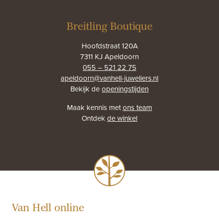
Breitling Boutique
Hoofdstraat 120A
7311 KJ Apeldoorn
055 – 521 22 75
apeldoorn@vanhell-juweliers.nl
Bekijk de
openingstijden
Maak kennis met
ons team
Ontdek
de winkel
Van Hell online