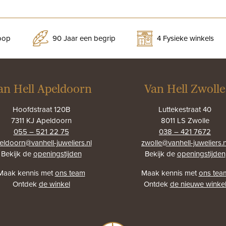
koop
90 Jaar een begrip
4 Fysieke winkels
an Hell Apeldoorn
Van Hell Zwolle
Hoofdstraat 120B
Luttekestraat 40
7311 KJ Apeldoorn
8011 LS Zwolle
055 – 521 22 75
038 – 421 7672
eldoorn@vanhell-juweliers.nl
zwolle@vanhell-juweliers.n
Bekijk de
openingstijden
Bekijk de
openingstijden
Maak kennis met
ons team
Maak kennis met
ons tea
Ontdek
de winkel
Ontdek
de nieuwe winke