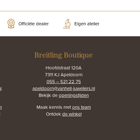
Officiële dealer
Eigen atelier
Breitling Boutique
Hoofdstraat 120A
7311 KJ Apeldoorn
055 – 521 22 75
l
apeldoorn@vanhell-juweliers.nl
Bekijk de
openingstijden
m
Maak kennis met
ons team
l
Ontdek
de winkel