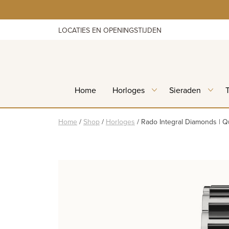
Skip
to
content
LOCATIES EN OPENINGSTIJDEN
Home
Horloges
Sieraden
Home
/
Shop
/
Horloges
/
Rado Integral Diamonds | 