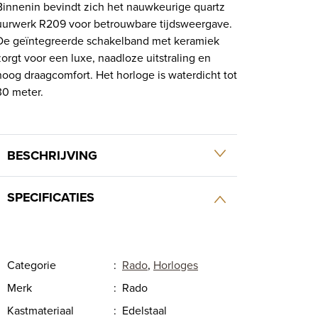
Binnenin bevindt zich het nauwkeurige quartz
uurwerk R209 voor betrouwbare tijdsweergave.
De geïntegreerde schakelband met keramiek
zorgt voor een luxe, naadloze uitstraling en
hoog draagcomfort. Het horloge is waterdicht tot
30 meter.
BESCHRIJVING
SPECIFICATIES
Categorie
:
Rado
,
Horloges
Merk
:
Rado
Kastmateriaal
:
Edelstaal