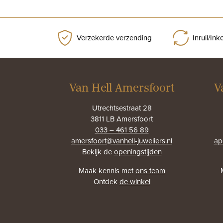
Verzekerde verzending
Inruil/In
Van Hell Amersfoort
V
Utrechtsestraat 28
3811 LB Amersfoort
033 – 461 56 89
amersfoort@vanhell-juweliers.nl
ap
Bekijk de
openingstijden
Maak kennis met
ons team
Ontdek
de winkel