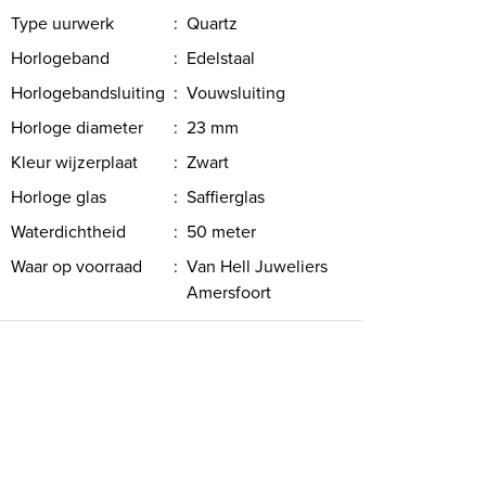
Type uurwerk
:
Quartz
Horlogeband
:
Edelstaal
Horlogebandsluiting
:
Vouwsluiting
Horloge diameter
:
23 mm
Kleur wijzerplaat
:
Zwart
Horloge glas
:
Saffierglas
Waterdichtheid
:
50 meter
Waar op voorraad
:
Van Hell Juweliers
Amersfoort