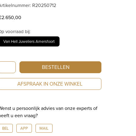
Artikelnummer: R20250712
€
2.650,00
Op voorraad bij:
Van Hell Juweliers Amersfoort
Rado
BESTELLEN
Integral
Diamonds
AFSPRAAK IN ONZE WINKEL
|
Quartz
|
Wenst u persoonlijk advies van onze experts of
23mm
heeft u een vraag?
|
R20250712
BEL
APP
MAIL
aantal