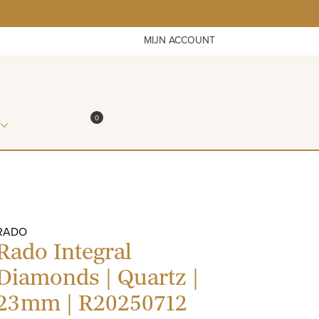
MIJN ACCOUNT
ITEMS IN WINKELMAND
0
WINKELMAND
RADO
Rado Integral
Diamonds | Quartz |
23mm | R20250712