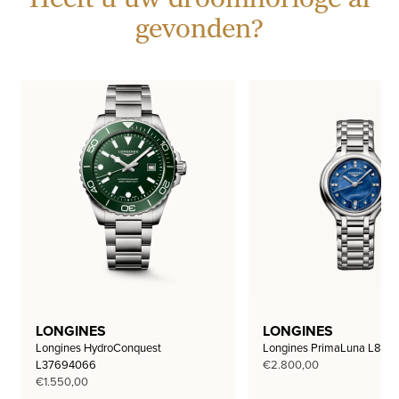
gevonden?
LONGINES
LONGINES
Longines HydroConquest
Longines PrimaLuna L812
L37694066
€
2.800,00
€
1.550,00