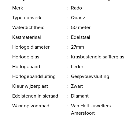
Merk
:
Rado
Type uurwerk
:
Quartz
Waterdichtheid
:
50 meter
Kastmateriaal
:
Edelstaal
Horloge diameter
:
27mm
Horloge glas
:
Krasbestendig saffierglas
Horlogeband
:
Leder
Horlogebandsluiting
:
Gespvouwsluiting
Kleur wijzerplaat
:
Zwart
Edelstenen in sieraad
:
Diamant
Waar op voorraad
:
Van Hell Juweliers
Amersfoort