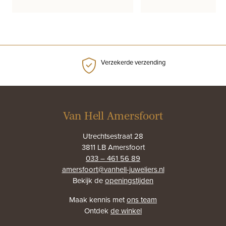
Verzekerde verzending
Van Hell Amersfoort
Utrechtsestraat 28
3811 LB Amersfoort
033 – 461 56 89
amersfoort@vanhell-juweliers.nl
Bekijk de
openingstijden
Maak kennis met
ons team
Ontdek
de winkel