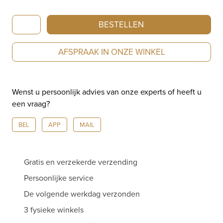
Rado
BESTELLEN
LaCoupole
Diamonds
AFSPRAAK IN ONZE WINKEL
I
Quartz
I
Wenst u persoonlijk advies van onze experts of heeft u
27
een vraag?
mm
I
BEL
APP
MAIL
R22854705
aantal
Gratis en verzekerde verzending
Persoonlijke service
De volgende werkdag verzonden
3 fysieke winkels