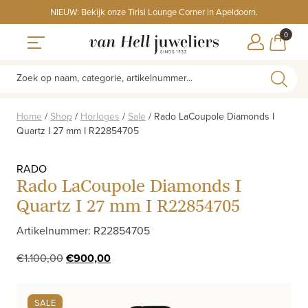
Skip
NIEUW: Bekijk onze Tirisi Lounge Corner in Apeldoorn.
to
ITEMS
0
content
WINKE
Toggle navigation
Zoek op naam, categorie, artikelnummer...
Home
/
Shop
/
Horloges
/
Sale
/
Rado LaCoupole Diamonds I
Quartz I 27 mm I R22854705
RADO
Rado LaCoupole Diamonds I
Quartz I 27 mm I R22854705
Artikelnummer: R22854705
Oorspronkelijke
Huidige
€
1.100,00
€
900,00
prijs
prijs
was:
is:
SALE
€1.100,00.
€900,00.