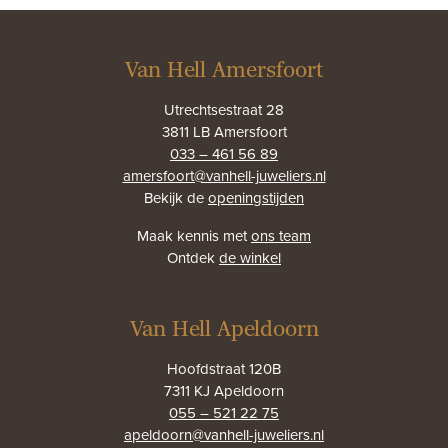
Van Hell Amersfoort
Utrechtsestraat 28
3811 LB Amersfoort
033 – 461 56 89
amersfoort@vanhell-juweliers.nl
Bekijk de
openingstijden
Maak kennis met
ons team
Ontdek
de winkel
Van Hell Apeldoorn
Hoofdstraat 120B
7311 KJ Apeldoorn
055 – 521 22 75
apeldoorn@vanhell-juweliers.nl