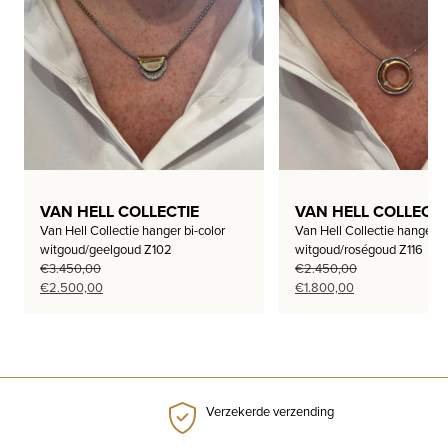
VAN HELL COLLECTIE
VAN HELL COLLECTI
Van Hell Collectie hanger bi-color
Van Hell Collectie hanger bi
witgoud/geelgoud Z102
witgoud/roségoud Z116
€
3.450,00
€
2.450,00
Oorspronkelijke
Huidige
Oorspronkelijke
Huidige
€
2.500,00
€
1.800,00
prijs
prijs
prijs
prijs
was:
is:
was:
is:
€3.450,00.
€2.500,00.
€2.450,00.
€1.800,00.
Verzekerde verzending