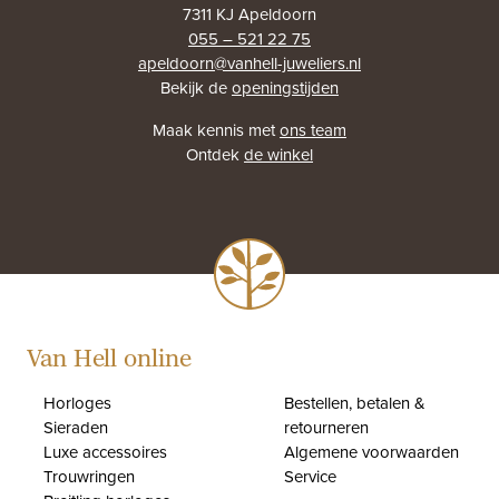
7311 KJ Apeldoorn
055 – 521 22 75
apeldoorn@vanhell-juweliers.nl
Bekijk de
openingstijden
Maak kennis met
ons team
Ontdek
de winkel
Van Hell online
Horloges
Bestellen, betalen &
Sieraden
retourneren
Luxe accessoires
Algemene voorwaarden
Trouwringen
Service