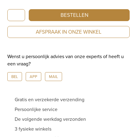
Saint
BESTELLEN
Maurice
hanger
AFSPRAAK IN ONZE WINKEL
witgoud
diamant
3181513
Wenst u persoonlijk advies van onze experts of heeft u
aantal
een vraag?
BEL
APP
MAIL
Gratis en verzekerde verzending
Persoonlijke service
De volgende werkdag verzonden
3 fysieke winkels