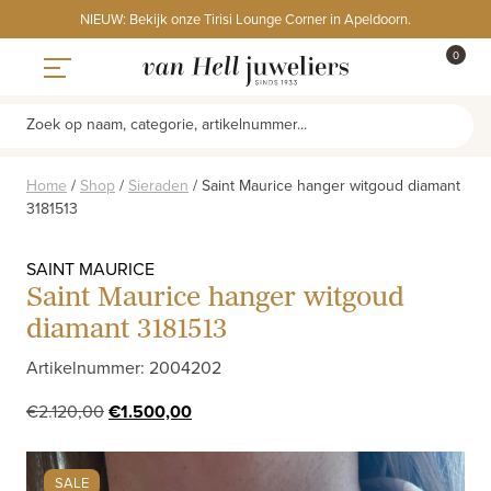
Skip
NIEUW: Bekijk onze Tirisi Lounge Corner in Apeldoorn.
to
ITEMS
0
content
WINKE
Toggle navigation
Zoek op naam, categorie, artikelnummer...
Home
/
Shop
/
Sieraden
/
Saint Maurice hanger witgoud diamant
3181513
SAINT MAURICE
Saint Maurice hanger witgoud
diamant 3181513
Artikelnummer: 2004202
Oorspronkelijke
Huidige
€
2.120,00
€
1.500,00
prijs
prijs
was:
is:
SALE
€2.120,00.
€1.500,00.