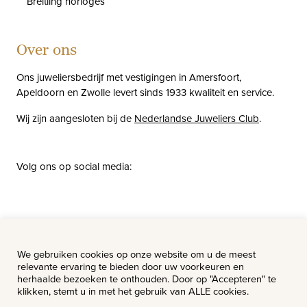
Breitling horloges
Over ons
Ons juweliersbedrijf met vestigingen in Amersfoort,
Apeldoorn en Zwolle levert sinds 1933 kwaliteit en service.
Wij zijn aangesloten bij de
Nederlandse Juweliers Club
.
Volg ons op social media:
facebook
instagram
pinterest
youtube
Nieuws
Vacatures
We gebruiken cookies op onze website om u de meest
relevante ervaring te bieden door uw voorkeuren en
herhaalde bezoeken te onthouden. Door op "Accepteren" te
klikken, stemt u in met het gebruik van ALLE cookies.