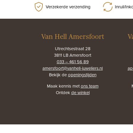
Verzekerde verzending
Inruil/In
Van Hell Amersfoort
V
Utrechtsestraat 28
3811 LB Amersfoort
033 – 461 56 89
amersfoort@vanhell-juweliers.nl
ap
Bekijk de
openingstijden
Maak kennis met
ons team
Ontdek
de winkel