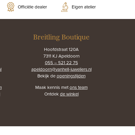
Officiële dealer
Eigen atelier
Breitling Boutique
Hoofdstraat 120A
7311 KJ Apeldoorn
055 – 521 22 75
l
apeldoorn@vanhell-juweliers.nl
Bekijk de
openingstijden
m
Maak kennis met
ons team
l
Ontdek
de winkel