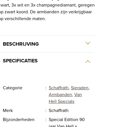
zwart, 3x wit en 3x champagnediamant, geregen
op zwart koord. De armbanden zijn verkrijgbaar
op verschillende maten.
BESCHRIJVING
SPECIFICATIES
Categorie
:
Schaffrath
,
Sieraden
,
Armbanden
,
Van
Hell Specials
Merk
:
Schaffrath
Bijzonderheden
:
Special Edition 90
jaar Van Hell x