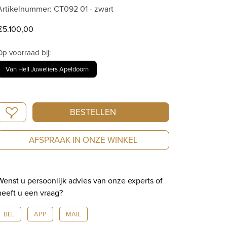
Artikelnummer: CT092 01 - zwart
€
5.100,00
Op voorraad bij:
Van Hell Juweliers Apeldoorn
Schaffrath
BESTELLEN
Colortaire
Armband
AFSPRAAK IN ONZE WINKEL
Limited
Edition
90
Wenst u persoonlijk advies van onze experts of
Jaar
heeft u een vraag?
Van
Hell
BEL
APP
MAIL
aantal