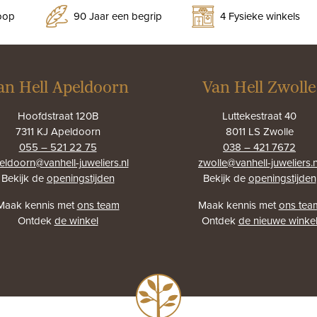
koop
90 Jaar een begrip
4 Fysieke winkels
an Hell Apeldoorn
Van Hell Zwolle
Hoofdstraat 120B
Luttekestraat 40
7311 KJ Apeldoorn
8011 LS Zwolle
055 – 521 22 75
038 – 421 7672
eldoorn@vanhell-juweliers.nl
zwolle@vanhell-juweliers.n
Bekijk de
openingstijden
Bekijk de
openingstijden
Maak kennis met
ons team
Maak kennis met
ons tea
Ontdek
de winkel
Ontdek
de nieuwe winke