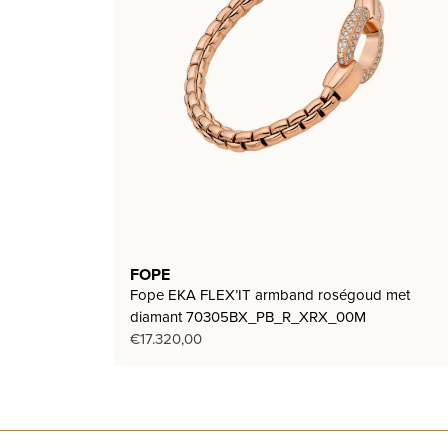
FOPE
Fope EKA FLEX’IT armband roségoud met
diamant 70305BX_PB_R_XRX_00M
€
17.320,00