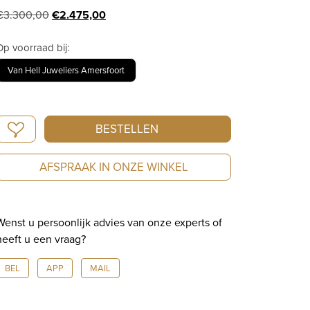
Oorspronkelijke
Huidige
€
3.300,00
€
2.475,00
prijs
prijs
was:
is:
Op voorraad bij:
€3.300,00.
€2.475,00.
Van Hell Juweliers Amersfoort
Seiko
BESTELLEN
Prospex
SLA061J1
AFSPRAAK IN ONZE WINKEL
aantal
Wenst u persoonlijk advies van onze experts of
heeft u een vraag?
BEL
APP
MAIL