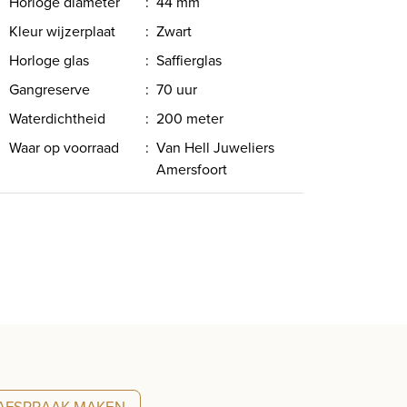
Horloge diameter
:
44 mm
Kleur wijzerplaat
:
Zwart
Horloge glas
:
Saffierglas
Gangreserve
:
70 uur
Waterdichtheid
:
200 meter
Waar op voorraad
:
Van Hell Juweliers
Amersfoort