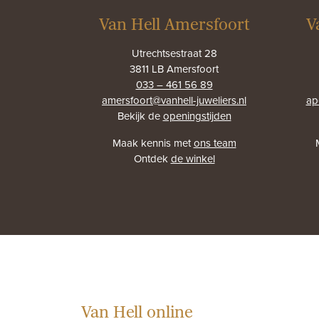
Van Hell Amersfoort
V
Utrechtsestraat 28
3811 LB Amersfoort
033 – 461 56 89
amersfoort@vanhell-juweliers.nl
ap
Bekijk de
openingstijden
Maak kennis met
ons team
Ontdek
de winkel
Van Hell online