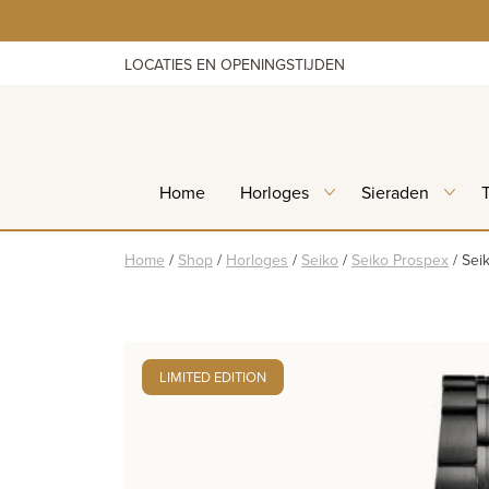
Skip
to
content
LOCATIES EN OPENINGSTIJDEN
Home
Horloges
Sieraden
Home
/
Shop
/
Horloges
/
Seiko
/
Seiko Prospex
/
Sei
LIMITED EDITION