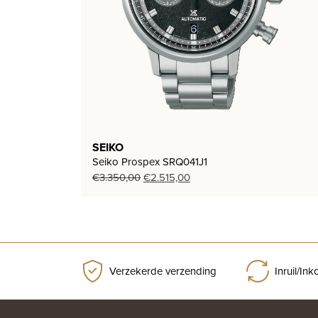
SEIKO
Seiko Prospex SRQ041J1
Oorspronkelijke
Huidige
€
3.350,00
€
2.515,00
prijs
prijs
was:
is:
€3.350,00.
€2.515,00.
Verzekerde verzending
Inruil/In