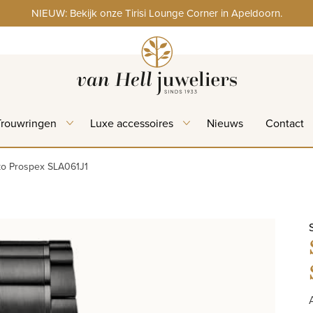
NIEUW: Bekijk onze Tirisi Lounge Corner in Apeldoorn.
Trouwringen
Luxe accessoires
Nieuws
Contact
ko Prospex SLA061J1