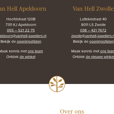
an Hell Apeldoorn
Van Hell Zwolle
Hoofdstraat 120B
Luttekestraat 40
7311 KJ Apeldoorn
8011 LS Zwolle
055 – 521 22 75
038 – 421 7672
eldoorn@vanhell-juweliers.nl
zwolle@vanhell-juweliers.n
Bekijk de
openingstijden
Bekijk de
openingstijden
Maak kennis met
ons team
Maak kennis met
ons tea
Ontdek
de winkel
Ontdek
de nieuwe winke
Over ons