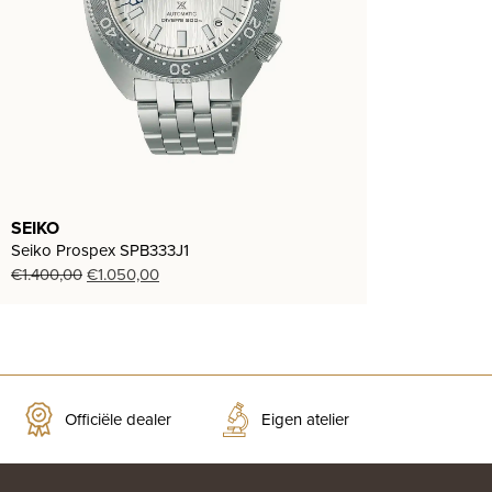
SEIKO
Seiko Prospex SPB333J1
Oorspronkelijke
Huidige
€
1.400,00
€
1.050,00
prijs
prijs
was:
is:
€1.400,00.
€1.050,00.
Officiële dealer
Eigen atelier