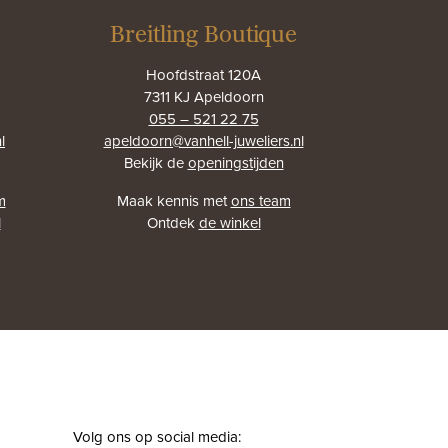
Breitling Boutique
Hoofdstraat 120A
7311 KJ Apeldoorn
055 – 521 22 75
l
apeldoorn@vanhell-juweliers.nl
Bekijk de
openingstijden
m
Maak kennis met
ons team
l
Ontdek
de winkel
Volg ons op social media: