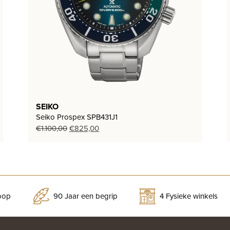
SEIKO
Seiko Prospex SPB431J1
Oorspronkelijke
Huidige
€
1.100,00
€
825,00
prijs
prijs
was:
is:
€1.100,00.
€825,00.
koop
90 Jaar een begrip
4 Fysieke winkels