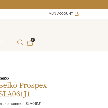
MIJN ACCOUNT
ITEMS IN WINKELMAND
0
WINKELMAND
SEIKO
Seiko Prospex
SLA061J1
Artikelnummer: SLA061J1