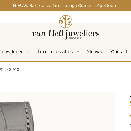
NIEUW: Bekijk onze Tirisi Lounge Corner in Apeldoorn.
Trouwringen
Luxe accessoires
Nieuws
Contact
22.243-A10