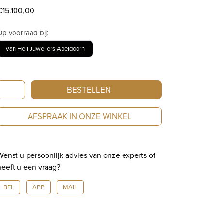
€
15.100,00
Op voorraad bij:
Van Hell Juweliers Apeldoorn
Staudt
BESTELLEN
Prelude
Automatic
AFSPRAAK IN ONZE WINKEL
P22.243-
A10
aantal
Wenst u persoonlijk advies van onze experts of
heeft u een vraag?
BEL
APP
MAIL