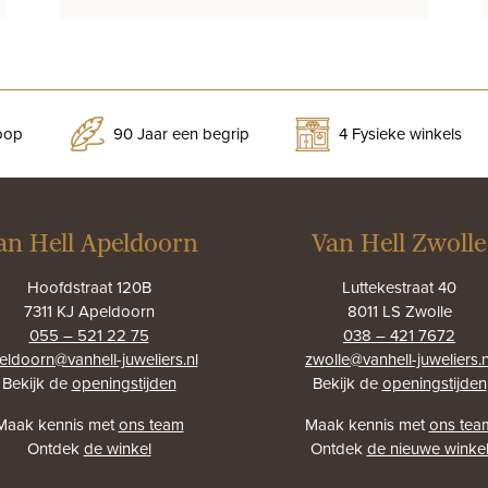
koop
90 Jaar een begrip
4 Fysieke winkels
an Hell Apeldoorn
Van Hell Zwolle
Hoofdstraat 120B
Luttekestraat 40
7311 KJ Apeldoorn
8011 LS Zwolle
055 – 521 22 75
038 – 421 7672
eldoorn@vanhell-juweliers.nl
zwolle@vanhell-juweliers.n
Bekijk de
openingstijden
Bekijk de
openingstijden
Maak kennis met
ons team
Maak kennis met
ons tea
Ontdek
de winkel
Ontdek
de nieuwe winke