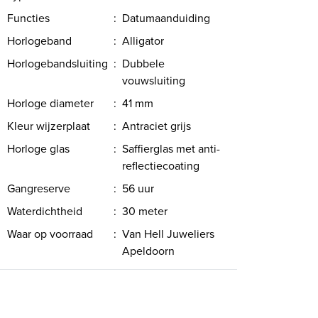
Functies
:
Datumaanduiding
Horlogeband
:
Alligator
Horlogebandsluiting
:
Dubbele
vouwsluiting
Horloge diameter
:
41 mm
Kleur wijzerplaat
:
Antraciet grijs
Horloge glas
:
Saffierglas met anti-
reflectiecoating
Gangreserve
:
56 uur
Waterdichtheid
:
30 meter
Waar op voorraad
:
Van Hell Juweliers
Apeldoorn