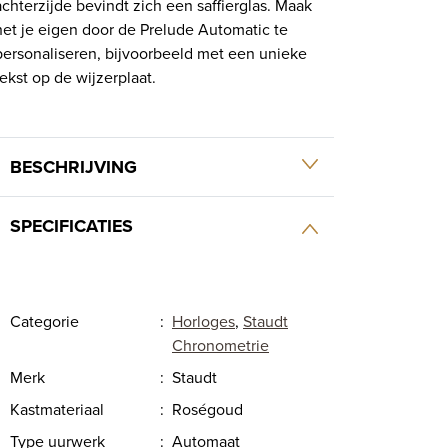
achterzijde bevindt zich een saffierglas. Maak
het je eigen door de Prelude Automatic te
personaliseren, bijvoorbeeld met een unieke
tekst op de wijzerplaat.
BESCHRIJVING
SPECIFICATIES
Categorie
:
Horloges
,
Staudt
Chronometrie
Merk
:
Staudt
Kastmateriaal
:
Roségoud
Type uurwerk
:
Automaat