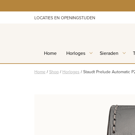
Skip
to
content
LOCATIES EN OPENINGSTIJDEN
Home
Horloges
Sieraden
Home
/
Shop
/
Horloges
/
Staudt Prelude Automatic P