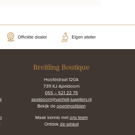
Officiële dealer
Eigen atelier
Breitling Boutique
Hoofdstraat 120A
7311 KJ Apeldoorn
055 – 521 22 75
l
apeldoorn@vanhell-juweliers.nl
Bekijk de
openingstijden
m
Maak kennis met
ons team
l
Ontdek
de winkel