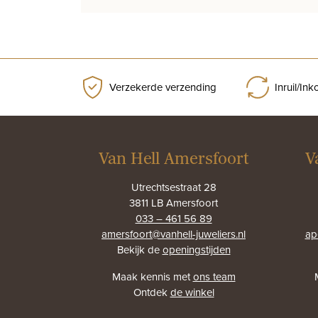
Verzekerde verzending
Inruil/In
Van Hell Amersfoort
V
Utrechtsestraat 28
3811 LB Amersfoort
033 – 461 56 89
amersfoort@vanhell-juweliers.nl
ap
Bekijk de
openingstijden
Maak kennis met
ons team
Ontdek
de winkel