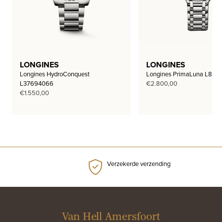
LONGINES
LONGINES
Longines HydroConquest
Longines PrimaLuna L812
L37694066
€
2.800,00
€
1.550,00
Verzekerde verzending
Van Hell Amersfoort