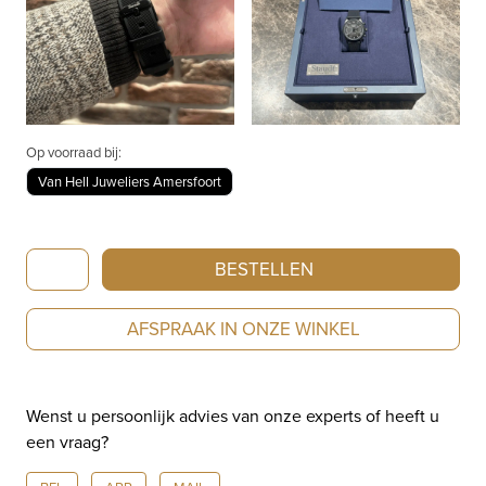
Op voorraad bij:
Van Hell Juweliers Amersfoort
Staudt
BESTELLEN
Prelude
Chronograph
AFSPRAAK IN ONZE WINKEL
Black
Edition
P41.093-
Wenst u persoonlijk advies van onze experts of heeft u
S14
een vraag?
aantal