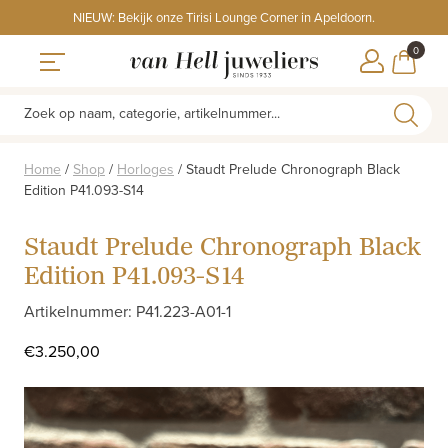
Skip
NIEUW: Bekijk onze Tirisi Lounge Corner in Apeldoorn.
to
ITEMS
0
content
WINKE
Toggle navigation
Zoek op naam, categorie, artikelnummer...
Home
/
Shop
/
Horloges
/
Staudt Prelude Chronograph Black
Edition P41.093-S14
Staudt Prelude Chronograph Black
Edition P41.093-S14
Artikelnummer: P41.223-A01-1
€
3.250,00