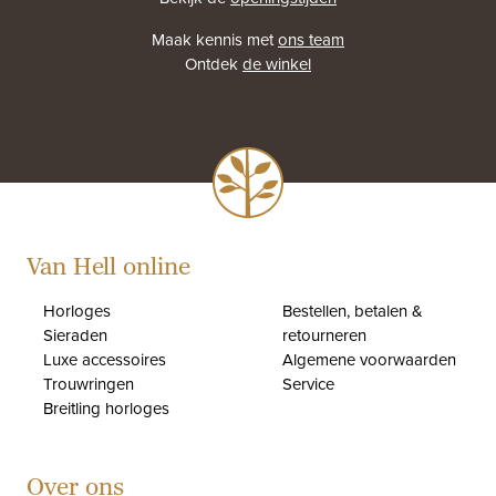
Maak kennis met
ons team
Ontdek
de winkel
Van Hell online
Horloges
Bestellen, betalen &
Sieraden
retourneren
Luxe accessoires
Algemene voorwaarden
Trouwringen
Service
Breitling horloges
Over ons