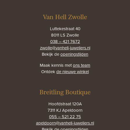
Van Hell Zwolle
Luttekestraat 40
8011 LS Zwolle
038 – 421 7672
zwolle@vanhell-juweliers.nl
Bekijk de
openingstijden
Maak kennis met
ons team
Ontdek
de nieuwe winkel
Breitling Boutique
Hoofdstraat 120A
7311 KJ Apeldoorn
055 – 521 22 75
apeldoorn@vanhell-juweliers.nl
Bekijk de
openingstijden