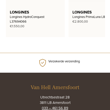
LONGINES
LONGINES
Longines HydroConquest
Longines PrimaLuna L812
L37694066
€
2.800,00
€
1.550,00
Verzekerde verzending
Van Hell Amersfoort
Utrechtsestraat 28
3811 LB Amersfoort
033 – 461 56 89