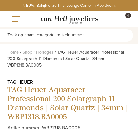
Skip
NIEUW: Bekijk onze Tirisi Lounge Corner in Apeldoorn.
to
ITEMS
0
content
WINKE
Toggle navigation
Zoek op naam, categorie, artikelnummer...
Home
/
Shop
/
Horloges
/
TAG Heuer Aquaracer Professional
200 Solargraph 11 Diamonds | Solar Quartz | 34mm |
WBP1318.BA0005
TAG HEUER
TAG Heuer Aquaracer
Professional 200 Solargraph 11
Diamonds | Solar Quartz | 34mm |
WBP1318.BA0005
Artikelnummer: WBP1318.BA0005