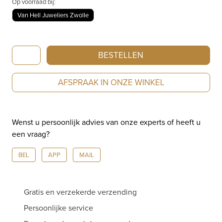
Op voorraad bij:
Van Hell Juweliers Zwolle
TAG
BESTELLEN
Heuer
Aquaracer
AFSPRAAK IN ONZE WINKEL
Professional
200
Solargraph
Wenst u persoonlijk advies van onze experts of heeft u
11
een vraag?
Diamonds
|
BEL
APP
MAIL
Solar
Quartz
|
Gratis en verzekerde verzending
34mm
|
Persoonlijke service
WBP1318.BA0005