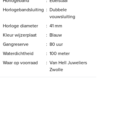
Horlogeband
:
Edelstaal
Horlogebandsluiting
:
Dubbele
vouwsluiting
Horloge diameter
:
41 mm
Kleur wijzerplaat
:
Blauw
Gangreserve
:
80 uur
Waterdichtheid
:
100 meter
Waar op voorraad
:
Van Hell Juweliers
Zwolle