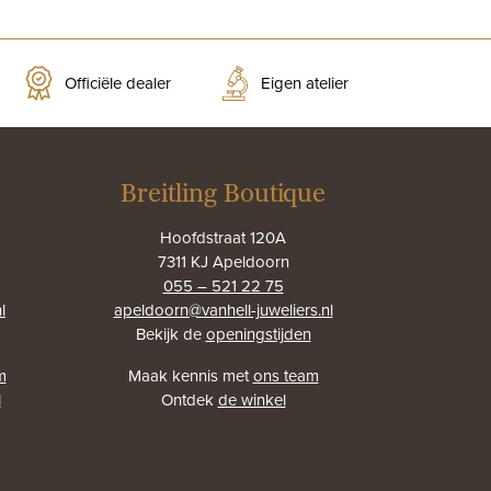
Officiële dealer
Eigen atelier
Breitling Boutique
Hoofdstraat 120A
7311 KJ Apeldoorn
055 – 521 22 75
l
apeldoorn@vanhell-juweliers.nl
Bekijk de
openingstijden
m
Maak kennis met
ons team
l
Ontdek
de winkel