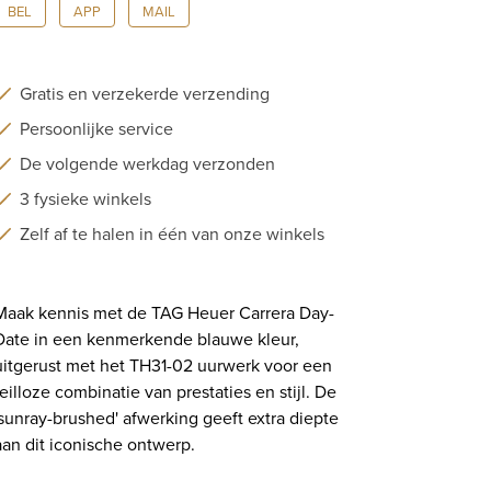
BEL
APP
MAIL
|
WDA2112.BA0043
aantal
Gratis en verzekerde verzending
Persoonlijke service
De volgende werkdag verzonden
3 fysieke winkels
Zelf af te halen in één van onze winkels
Maak kennis met de TAG Heuer Carrera Day-
Date in een kenmerkende blauwe kleur,
uitgerust met het TH31-02 uurwerk voor een
feilloze combinatie van prestaties en stijl. De
'sunray-brushed' afwerking geeft extra diepte
aan dit iconische ontwerp.