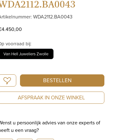
WDA2112.BA0043
Artikelnummer: WDA2112.BA0043
€
4.450,00
Op voorraad bij:
Van Hell Juweliers Zwolle
TAG
BESTELLEN
Heuer
Carrera
AFSPRAAK IN ONZE WINKEL
Day-
Date
|
Wenst u persoonlijk advies van onze experts of
Automatic
heeft u een vraag?
|
41mm