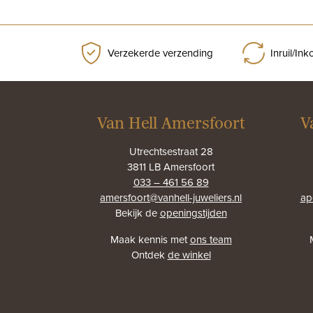
Verzekerde verzending
Inruil/In
Van Hell Amersfoort
V
Utrechtsestraat 28
3811 LB Amersfoort
033 – 461 56 89
amersfoort@vanhell-juweliers.nl
ap
Bekijk de
openingstijden
Maak kennis met
ons team
Ontdek
de winkel