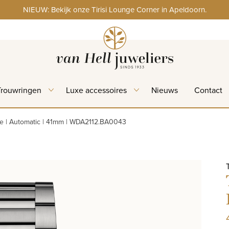
NIEUW: Bekijk onze Tirisi Lounge Corner in Apeldoorn.
Trouwringen
Luxe accessoires
Nieuws
Contact
e | Automatic | 41mm | WDA2112.BA0043