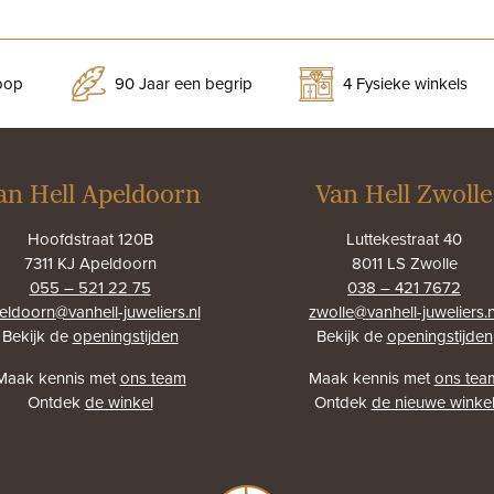
koop
90 Jaar een begrip
4 Fysieke winkels
an Hell Apeldoorn
Van Hell Zwolle
Hoofdstraat 120B
Luttekestraat 40
7311 KJ Apeldoorn
8011 LS Zwolle
055 – 521 22 75
038 – 421 7672
eldoorn@vanhell-juweliers.nl
zwolle@vanhell-juweliers.n
Bekijk de
openingstijden
Bekijk de
openingstijden
Maak kennis met
ons team
Maak kennis met
ons tea
Ontdek
de winkel
Ontdek
de nieuwe winke