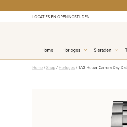
Skip
to
content
LOCATIES EN OPENINGSTIJDEN
Home
Horloges
Sieraden
Home
/
Shop
/
Horloges
/
TAG Heuer Carrera Day-Dat