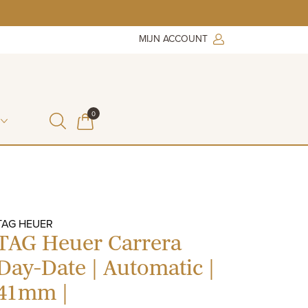
MIJN ACCOUNT
ITEMS IN WINKELMAND
0
WINKELMAND
TAG HEUER
TAG Heuer Carrera
Day-Date | Automatic |
41mm |