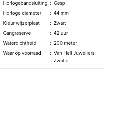
Horlogebandsluiting
:
Gesp
Horloge diameter
:
44 mm
Kleur wijzerplaat
:
Zwart
Gangreserve
:
42 uur
Waterdichtheid
:
200 meter
Waar op voorraad
:
Van Hell Juweliers
Zwolle