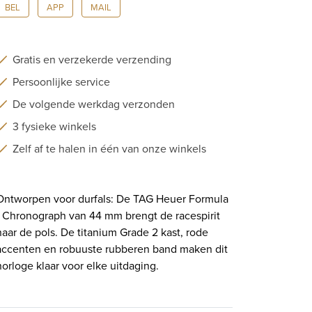
BEL
APP
MAIL
|
CBZ2082.FT8096
aantal
Gratis en verzekerde verzending
Persoonlijke service
De volgende werkdag verzonden
3 fysieke winkels
Zelf af te halen in één van onze winkels
Ontworpen voor durfals: De TAG Heuer Formula
1 Chronograph van 44 mm brengt de racespirit
naar de pols. De titanium Grade 2 kast, rode
accenten en robuuste rubberen band maken dit
horloge klaar voor elke uitdaging.