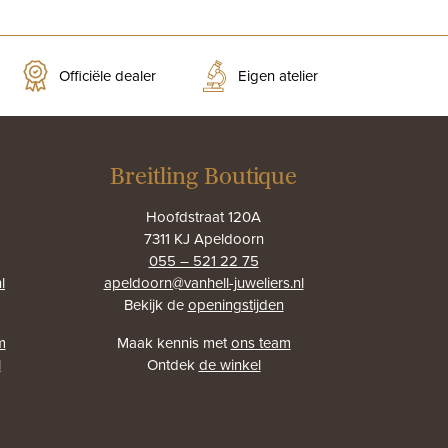
Officiële dealer
Eigen atelier
Breitling Boutique
Hoofdstraat 120A
7311 KJ Apeldoorn
055 – 521 22 75
l
apeldoorn@vanhell-juweliers.nl
Bekijk de
openingstijden
m
Maak kennis met
ons team
l
Ontdek
de winkel