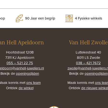
koop
90 Jaar een begrip
4 Fysieke winkels
an Hell Apeldoorn
Van Hell Zwolle
Hoofdstraat 120B
Luttekestraat 40
7311 KJ Apeldoorn
8011 LS Zwolle
055 – 521 22 75
038 – 421 7672
eldoorn@vanhell-juweliers.nl
zwolle@vanhell-juweliers.n
Bekijk de
openingstijden
Bekijk de
openingstijden
Maak kennis met
ons team
Maak kennis met
ons tea
Ontdek
de winkel
Ontdek
de nieuwe winke