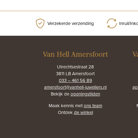
Verzekerde verzending
Inruil/In
Van Hell Amersfoort
V
Utrechtsestraat 28
3811 LB Amersfoort
033 – 461 56 89
amersfoort@vanhell-juweliers.nl
ap
Bekijk de
openingstijden
Maak kennis met
ons team
Ontdek
de winkel