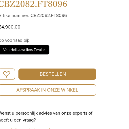
CBZ2082.FT8096
Artikelnummer: CBZ2082.FT8096
€
4.900,00
Op voorraad bij:
Van Hell Juweliers Zwolle
TAG
BESTELLEN
Heuer
Formula
AFSPRAAK IN ONZE WINKEL
1
Chronograph
|
Wenst u persoonlijk advies van onze experts of
Automatic
heeft u een vraag?
|
44mm