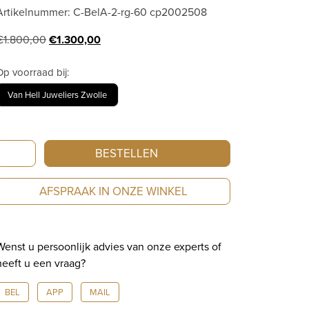
Artikelnummer: C-BelA-2-rg-60 cp2002508
Oorspronkelijke
Huidige
€
1.800,00
€
1.300,00
prijs
prijs
was:
is:
Op voorraad bij:
€1.800,00.
€1.300,00.
Van Hell Juweliers Zwolle
Tamara
BESTELLEN
Comolli
Belcher
AFSPRAAK IN ONZE WINKEL
collier
roségoud
60cm
Wenst u persoonlijk advies van onze experts of
C-
heeft u een vraag?
BelA-
2-
BEL
APP
MAIL
rg-