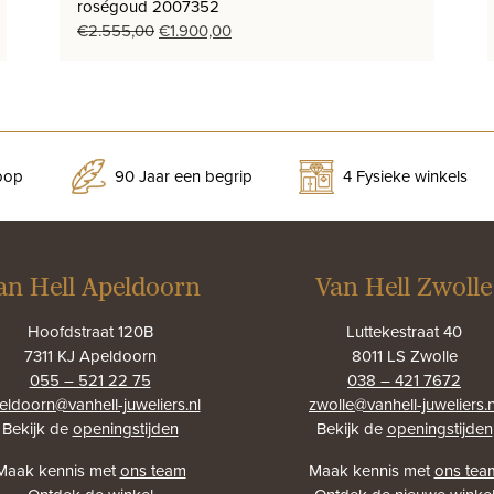
roségoud 2007352
Oorspronkelijke
Huidige
€
2.555,00
€
1.900,00
prijs
prijs
was:
is:
€2.555,00.
€1.900,00.
koop
90 Jaar een begrip
4 Fysieke winkels
an Hell Apeldoorn
Van Hell Zwolle
Hoofdstraat 120B
Luttekestraat 40
7311 KJ Apeldoorn
8011 LS Zwolle
055 – 521 22 75
038 – 421 7672
eldoorn@vanhell-juweliers.nl
zwolle@vanhell-juweliers.n
Bekijk de
openingstijden
Bekijk de
openingstijden
Maak kennis met
ons team
Maak kennis met
ons tea