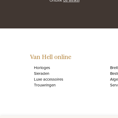
Ontdek
de winkel
Van Hell online
Horloges
Brei
Sieraden
Best
Luxe accessoires
Alg
Trouwringen
Serv