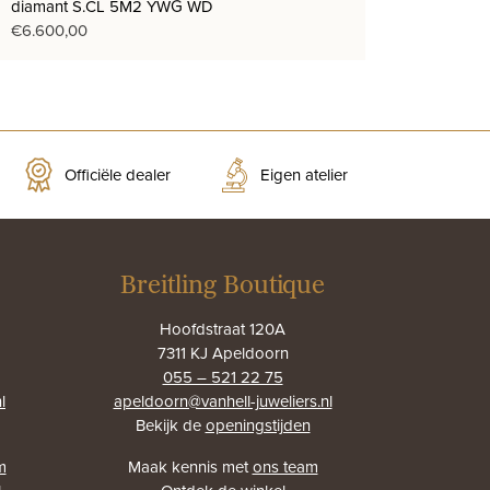
diamant S.CL 5M2 YWG WD
€
6.600,00
Officiële dealer
Eigen atelier
Breitling Boutique
Hoofdstraat 120A
7311 KJ Apeldoorn
055 – 521 22 75
l
apeldoorn@vanhell-juweliers.nl
Bekijk de
openingstijden
m
Maak kennis met
ons team