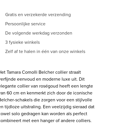
60
aantal
Gratis en verzekerde verzending
Persoonlijke service
De volgende werkdag verzonden
3 fysieke winkels
Zelf af te halen in één van onze winkels
Het Tamara Comolli Belcher collier straalt
verfijnde eenvoud en moderne luxe uit. Dit
elegante collier van roségoud heeft een lengte
van 60 cm en kenmerkt zich door de iconische
Belcher-schakels die zorgen voor een stijlvolle
en tijdloze uitstraling. Een veelzijdig sieraad dat
zowel solo gedragen kan worden als perfect
combineert met een hanger of andere colliers.