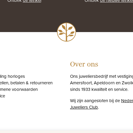
Ontdek
de winkel
Ontdek
de nieuwe winke
Over ons
tling horloges
Ons juweliersbedrijf met vestigin
ellen, betalen & retourneren
Amersfoort, Apeldoorn en Zwolle
emene voorwaarden
sinds 1933 kwaliteit en service.
ice
Wij zijn aangesloten bij de
Neder
Juweliers Club
.