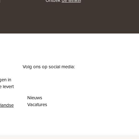
l
Ontdek
de winkel
Volg ons op social media:
facebook
instagram
pinterest
youtube
gen in
 levert
Nieuws
Vacatures
landse