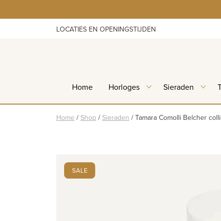
Skip
to
content
LOCATIES EN OPENINGSTIJDEN
Home
Horloges
Sieraden
Home
/
Shop
/
Sieraden
/
Tamara Comolli Belcher col
SALE