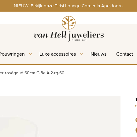
NIEUW: Bekijk onze Tirisi Lounge Corner in Apeldoorn.
Trouwringen
Luxe accessoires
Nieuws
Contact
lier roségoud 60cm C-BelA-2-rg-60