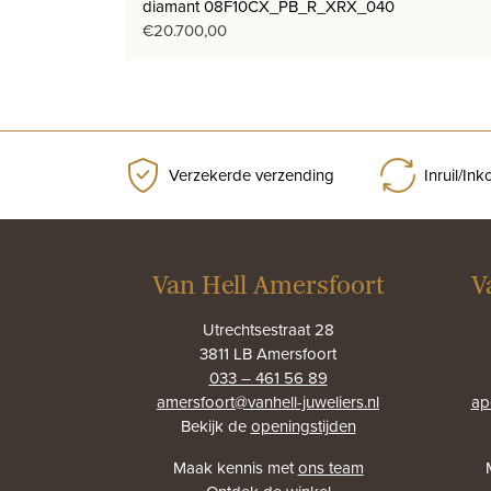
diamant 08F10CX_PB_R_XRX_040
€
20.700,00
Verzekerde verzending
Inruil/In
Van Hell Amersfoort
V
Utrechtsestraat 28
3811 LB Amersfoort
033 – 461 56 89
amersfoort@vanhell-juweliers.nl
ap
Bekijk de
openingstijden
Maak kennis met
ons team