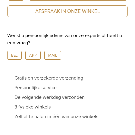
Copacabana
AFSPRAAK IN ONZE WINKEL
armband
zwart
met
Wenst u persoonlijk advies van onze experts of heeft u
kusje
een vraag?
TM2135BL(2P)
aantal
BEL
APP
MAIL
Gratis en verzekerde verzending
Persoonlijke service
De volgende werkdag verzonden
3 fysieke winkels
Zelf af te halen in één van onze winkels