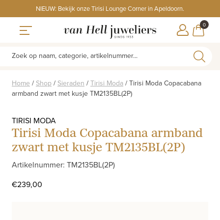
Skip
NIEUW: Bekijk onze Tirisi Lounge Corner in Apeldoorn.
to
ITEMS
0
content
WINKE
Toggle navigation
Zoek op naam, categorie, artikelnummer...
Home
/
Shop
/
Sieraden
/
Tirisi Moda
/
Tirisi Moda Copacabana
armband zwart met kusje TM2135BL(2P)
TIRISI MODA
Tirisi Moda Copacabana armband
zwart met kusje TM2135BL(2P)
Artikelnummer: TM2135BL(2P)
€
239,00