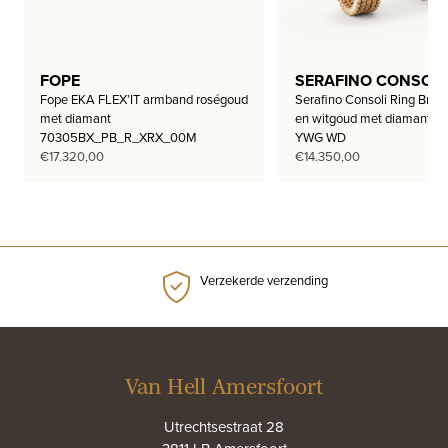
FOPE
SERAFINO CONSOLI
Fope EKA FLEX’IT armband roségoud
Serafino Consoli Ring Brace
met diamant
en witgoud met diamant 
70305BX_PB_R_XRX_00M
YWG WD
€
17.320,00
€
14.350,00
Verzekerde verzending
Van Hell Amersfoort
Utrechtsestraat 28