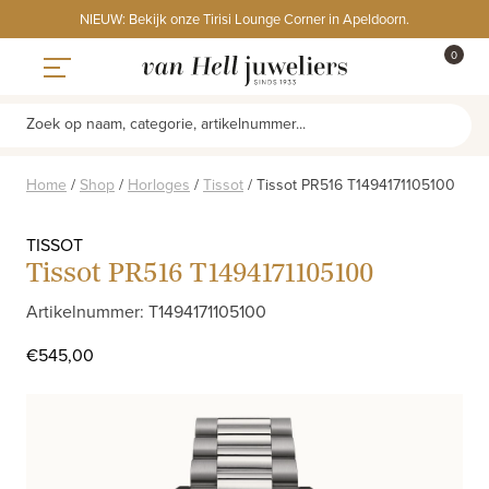
Skip
NIEUW: Bekijk onze Tirisi Lounge Corner in Apeldoorn.
to
ITEMS
0
content
WINKE
Toggle navigation
Zoek op naam, categorie, artikelnummer...
Home
/
Shop
/
Horloges
/
Tissot
/
Tissot PR516 T1494171105100
TISSOT
Tissot PR516 T1494171105100
Artikelnummer: T1494171105100
€
545,00