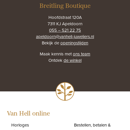
Breitling Boutique
Hoofdstraat 120A
7311 KJ Apeldoorn
055 – 521 22 75
apeldoorn@vanhell-juweliers.nl
Bekijk de
openingstijden
Maak kennis met
ons team
Ontdek
de winkel
Van Hell online
Horloges
Bestellen, betalen &