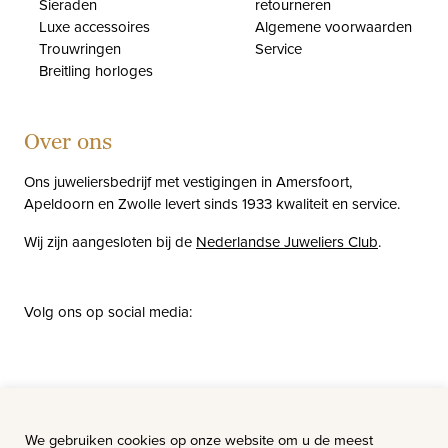
Sieraden
retourneren
Luxe accessoires
Algemene voorwaarden
Trouwringen
Service
Breitling horloges
Over ons
Ons juweliersbedrijf met vestigingen in Amersfoort,
Apeldoorn en Zwolle levert sinds 1933 kwaliteit en service.
Wij zijn aangesloten bij de
Nederlandse Juweliers Club
.
Volg ons op social media:
facebook
instagram
pinterest
youtube
Nieuws
Vacatures
We gebruiken cookies op onze website om u de meest