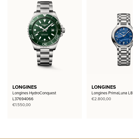
LONGINES
LONGINES
Longines HydroConquest
Longines PrimaLuna L812
L37694066
€
2.800,00
€
1.550,00