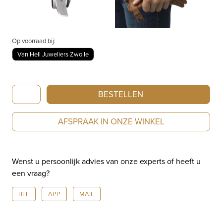
Op voorraad bij:
Van Hell Juweliers Zwolle
Tissot
BESTELLEN
PR516
T1494171105100
AFSPRAAK IN ONZE WINKEL
aantal
Wenst u persoonlijk advies van onze experts of heeft u
een vraag?
BEL
APP
MAIL