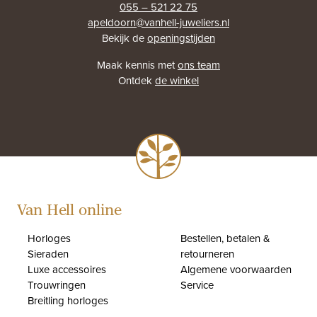
055 – 521 22 75
apeldoorn@vanhell-juweliers.nl
Bekijk de
openingstijden
Maak kennis met
ons team
Ontdek
de winkel
Van Hell online
Horloges
Bestellen, betalen &
Sieraden
retourneren
Luxe accessoires
Algemene voorwaarden
Trouwringen
Service
Breitling horloges