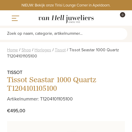
Skip
NIEUW: Bekijk onze Tirisi Lounge Corner in Apeldoorn.
to
ITEMS
0
content
WINKE
Toggle navigation
Zoek op naam, categorie, artikelnummer...
Home
/
Shop
/
Horloges
/
Tissot
/
Tissot Seastar 1000 Quartz
T1204101105100
TISSOT
Tissot Seastar 1000 Quartz
T1204101105100
Artikelnummer: T1204101105100
€
495,00