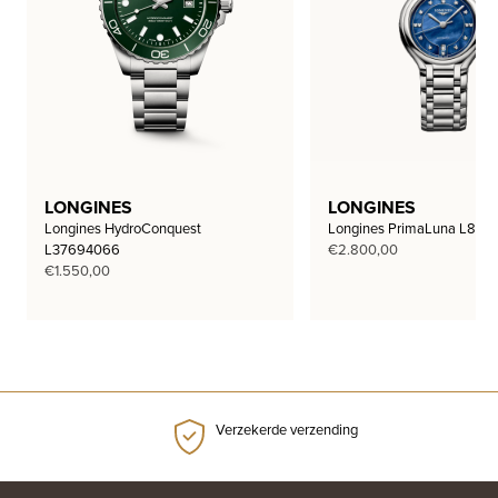
LONGINES
LONGINES
Longines HydroConquest
Longines PrimaLuna L812
L37694066
€
2.800,00
€
1.550,00
Verzekerde verzending