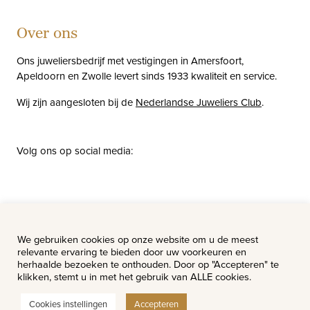
Over ons
Ons juweliersbedrijf met vestigingen in Amersfoort,
Apeldoorn en Zwolle levert sinds 1933 kwaliteit en service.
Wij zijn aangesloten bij de
Nederlandse Juweliers Club
.
Volg ons op social media:
facebook
instagram
pinterest
youtube
Nieuws
Vacatures
We gebruiken cookies op onze website om u de meest
relevante ervaring te bieden door uw voorkeuren en
herhaalde bezoeken te onthouden. Door op "Accepteren" te
klikken, stemt u in met het gebruik van ALLE cookies.
Cookies instellingen
Accepteren
© Van Hell Juweliers - Alle rechten voorbehouden.