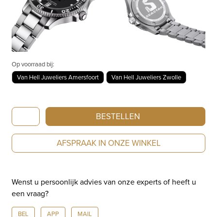
Op voorraad bij:
Van Hell Juweliers Amersfoort
Van Hell Juweliers Zwolle
Tissot
BESTELLEN
Seastar
1000
AFSPRAAK IN ONZE WINKEL
Quartz
T1204101105100
aantal
Wenst u persoonlijk advies van onze experts of heeft u
een vraag?
BEL
APP
MAIL