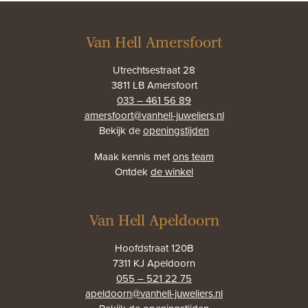
Van Hell Amersfoort
Utrechtsestraat 28
3811 LB Amersfoort
033 – 461 56 89
amersfoort@vanhell-juweliers.nl
Bekijk de
openingstijden
Maak kennis met
ons team
Ontdek
de winkel
Van Hell Apeldoorn
Hoofdstraat 120B
7311 KJ Apeldoorn
055 – 521 22 75
apeldoorn@vanhell-juweliers.nl