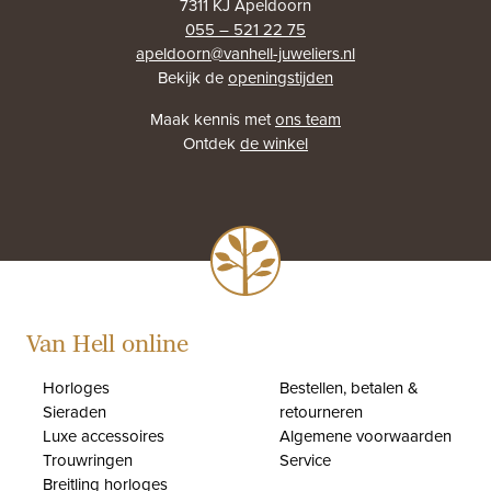
7311 KJ Apeldoorn
055 – 521 22 75
apeldoorn@vanhell-juweliers.nl
Bekijk de
openingstijden
Maak kennis met
ons team
Ontdek
de winkel
Van Hell online
Horloges
Bestellen, betalen &
Sieraden
retourneren
Luxe accessoires
Algemene voorwaarden
Trouwringen
Service
Breitling horloges