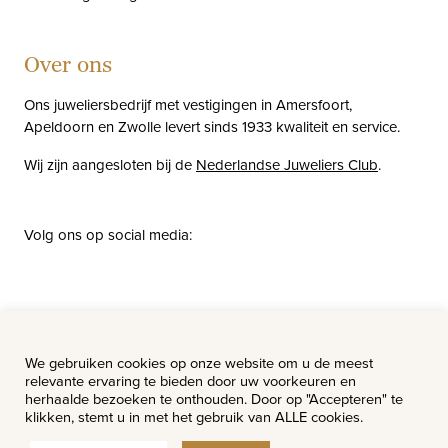
Over ons
Ons juweliersbedrijf met vestigingen in Amersfoort,
Apeldoorn en Zwolle levert sinds 1933 kwaliteit en service.
Wij zijn aangesloten bij de
Nederlandse Juweliers Club
.
Volg ons op social media:
facebook
instagram
pinterest
youtube
Nieuws
Vacatures
We gebruiken cookies op onze website om u de meest
relevante ervaring te bieden door uw voorkeuren en
herhaalde bezoeken te onthouden. Door op "Accepteren" te
klikken, stemt u in met het gebruik van ALLE cookies.