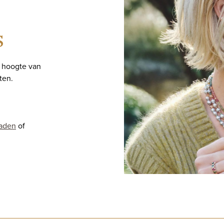
s
e hoogte van
ten.
raden
of