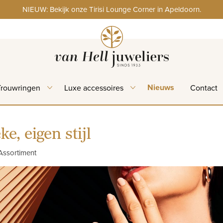
NIEUW: Bekijk onze Tirisi Lounge Corner in Apeldoorn.
Nieuws
Trouwringen
Luxe accessoires
Contact
ke, eigen stijl
Assortiment