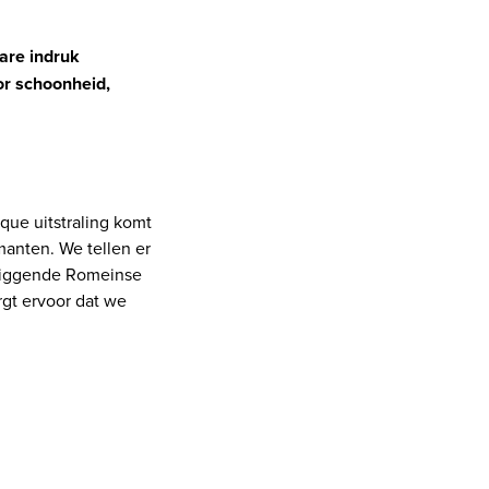
are indruk
or schoonheid,
que uitstraling komt
manten. We tellen er
pliggende Romeinse
rgt ervoor dat we