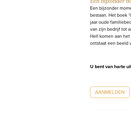
Een bijzonder b
Een bijzonder momen
bestaan. Het boek ‘
jaar oude familiebe
van zijn bedrijf tot
Hell komen aan het 
ontstaat een beeld v
U bent van harte u
AANMELDEN