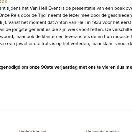
oek
t tijdens het Van Hell Event is de presentatie van een boek ove
Onze Reis door de Tijd’ neemt de lezer mee door de geschieden
drijf. Vanaf het moment dat Anton van Hell in 1933 voor het eer
 aan de jongste generaties die zijn werk voortzetten. De verschil
woord, maar ook de klanten en leveranciers delen hun mooiste 
an een juwelier die trots is op het verleden, maar klaar is voor 
itgenodigd om onze 90ste verjaardag met ons te vieren dus mel
Vorige bericht
Volgende bericht