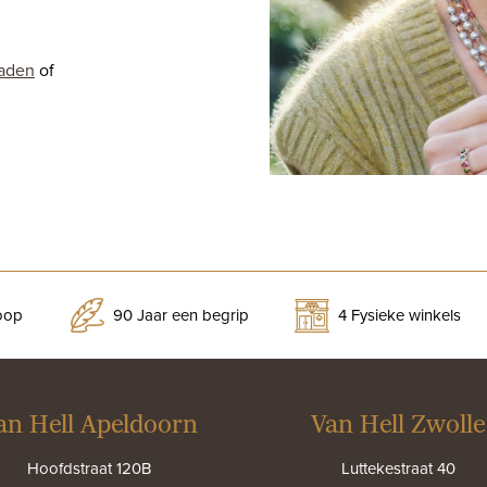
raden
of
koop
90 Jaar een begrip
4 Fysieke winkels
an Hell Apeldoorn
Van Hell Zwolle
Hoofdstraat 120B
Luttekestraat 40