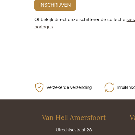
INSCHRIJVEN
Of bekijk direct onze schitterende collectie
sie
horloges
.
Verzekerde verzending
Inruil/In
Van Hell Amersfoort
V
Utrechtsestraat 28