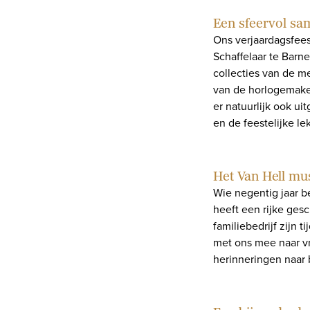
Een sfeervol sa
Ons verjaardagsfeest
Schaffelaar te Barne
collecties van de m
van de horlogemaker
er natuurlijk ook u
en de feestelijke le
Het Van Hell m
Wie negentig jaar be
heeft een rijke gesc
familiebedrijf zijn 
met ons mee naar vr
herinneringen naar