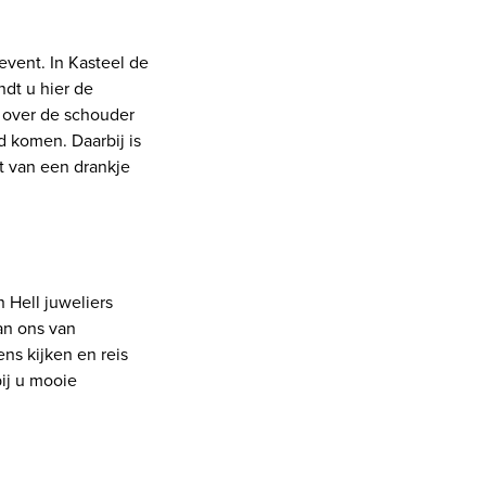
event. In Kasteel de
ndt u hier de
 over de schouder
d komen. Daarbij is
t van een drankje
n Hell juweliers
van ons van
ens kijken en reis
ij u mooie