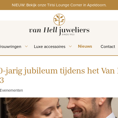
NIEUW: Bekijk onze Tirisi Lounge Corner in Apeldoorn.
Nieuws
Trouwringen
Luxe accessoires
Contact
0-jarig jubileum tijdens het Van 
23
 Evenementen