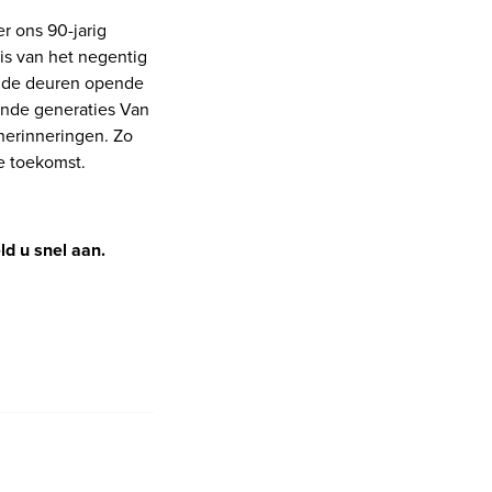
r ons 90-jarig
is van het negentig
st de deuren opende
lende generaties Van
herinneringen. Zo
de toekomst.
d u snel aan.