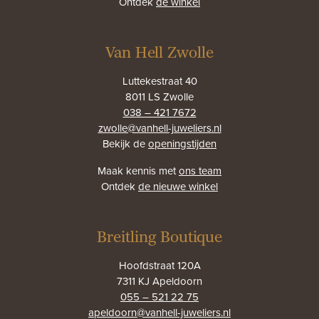
Ontdek
de winkel
Van Hell Zwolle
Luttekestraat 40
8011 LS Zwolle
038 – 421 7672
zwolle@vanhell-juweliers.nl
Bekijk de
openingstijden
Maak kennis met
ons team
Ontdek
de nieuwe winkel
Breitling Boutique
Hoofdstraat 120A
7311 KJ Apeldoorn
055 – 521 22 75
apeldoorn@vanhell-juweliers.nl