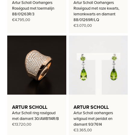
Artur Scholl Oorhangers
Artur Scholl Oorhangers
Roségoud met toermalijn
Roségoud met roze kwarts,
88/01263R/3
lemonkwarts en diamant
€
4.795,00
88/01269R/LQ
€
3.070,00
ARTUR SCHOLL
ARTUR SCHOLL
Artur Scholl ring roségoud
Artur Scholl oorhangers
met diamant 30/AW8114R/B
witgoud met peridot en
€
13.720,00
diamant 93/7614
€
3.365,00