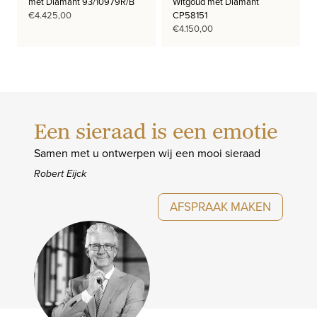
met Diamant 93/10979R/B
Witgoud met Diamant
€
4.425,00
CP58151
€
4.150,00
Een sieraad is een emotie
Samen met u ontwerpen wij een mooi sieraad
Robert Eijck
AFSPRAAK MAKEN