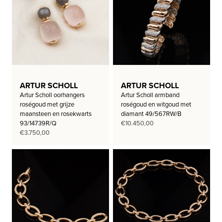
ARTUR SCHOLL
ARTUR SCHOLL
Artur Scholl oorhangers
Artur Scholl armband
roségoud met grijze
roségoud en witgoud met
maansteen en rosekwarts
diamant 49/567RW/B
93/14739R/Q
€
10.450,00
€
3.750,00