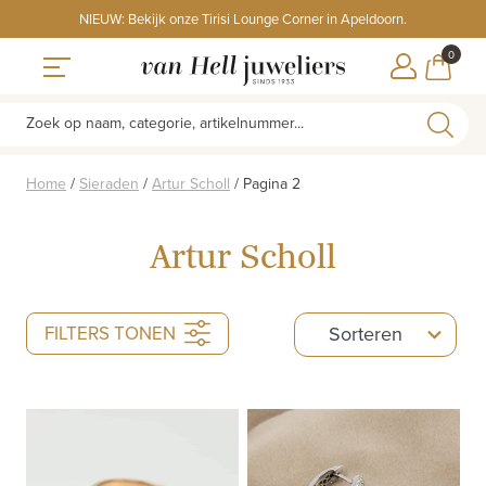
Skip
NIEUW: Bekijk onze Tirisi Lounge Corner in Apeldoorn.
to
ITEMS
0
content
WINKE
Toggle navigation
Zoek op naam, categorie, artikelnummer...
Home
/
Sieraden
/
Artur Scholl
/
Pagina 2
Artur Scholl
5
FILTERS TONEN
Sorteren
results
available